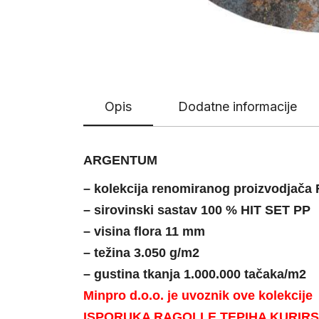
Opis
Dodatne informacije
ARGENTUM
– kolekcija renomiranog proizvodjača R
– sirovinski sastav 100 % HIT SET PP
– visina flora 11 mm
– težina 3.050 g/m2
– gustina tkanja 1.000.000 tačaka/m2
Minpro d.o.o. je uvoznik ove kolekcije
ISPORUKA RAGOLLE TEPIHA KURIRSKOM