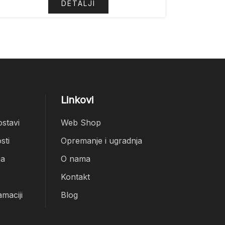
DETALJI
Linkovi
ostavi
Web Shop
sti
Opremanje i ugradnja
ja
O nama
Kontakt
amaciji
Blog