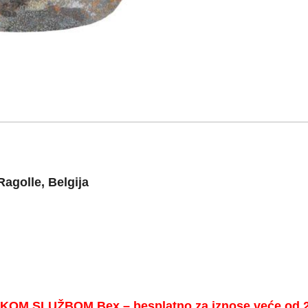
agolle, Belgija
 SLUŽBOM Bex – besplatno za iznose veće od 20