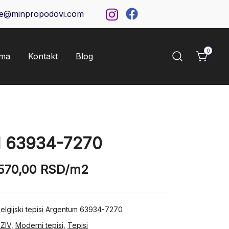
ce@minpropodovi.com
0
ama
Kontakt
Blog
63934-7270
570,00
RSD
/m2
elgijski tepisi Argentum 63934-7270
ZIV
,
Moderni tepisi
,
Tepisi