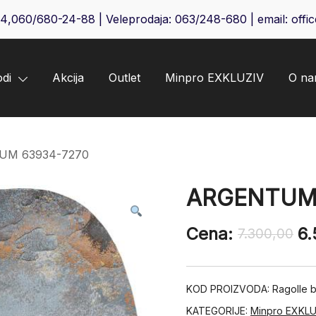
64
,
060/680-24-88
| Veleprodaja:
063/248-680
| email:
offi
odi
Akcija
Outlet
Minpro EXKLUZIV
O n
UM 63934-7270
ARGENTUM 
Cena:
6.
7.300,00
KOD PROIZVODA:
Ragolle b
KATEGORIJE:
Minpro EXKLU