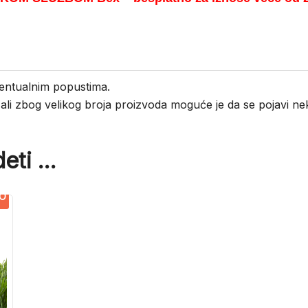
entualnim popustima.
i ali zbog velikog broja proizvoda moguće je da se pojavi 
eti …
O