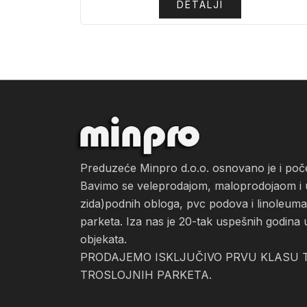
DETALJI
Preduzeće Minpro d.o.o. osnovano je i po
Bavimo se veleprodajom, maloprodojaom i ug
zida)podnih obloga, pvc podova i linoleuma, 
parketa. Iza nas je 20-tak uspešnih godina 
objekata.
PRODAJEMO ISKLJUČIVO PRVU KLASU T
TROSLOJNIH PARKETA.