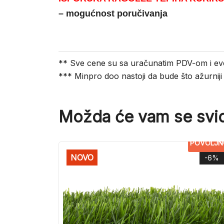
– mogućnost poručivanja
** Sve cene su sa uračunatim PDV-om i ev
*** Minpro doo nastoji da bude što ažurnij
Možda će vam se svid
POVOLJN
NOVO
-6%