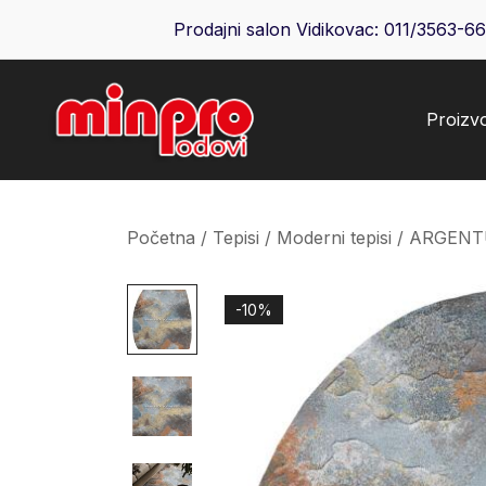
Skip
Prodajni salon Vidikovac:
011/3563-6
to
content
Proizv
Minpro podovi
Početna
/
Tepisi
/
Moderni tepisi
/ ARGENT
-10%