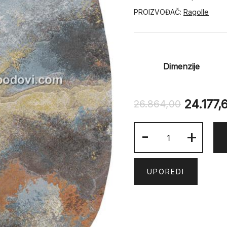
PROIZVOĐAČ:
Ragolle
Dimenzije
24.177,
26.864,00
ARGENTUM
-
+
63934-
7270
količina
UPOREDI