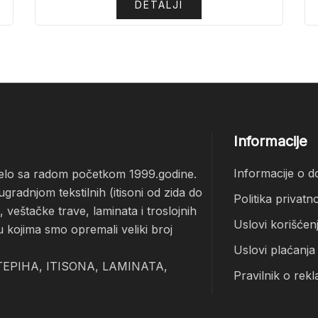
DETALJI
Informacije
Informacije o d
čelo sa radom početkom 1999.godine.
radnjom tekstilnih (itisoni od zida do
Politika privatno
veštačke trave, laminata i troslojnih
Uslovi korišćen
u kojima smo opremali veliki broj
Uslovi plaćanja
EPIHA, ITISONA, LAMINATA,
Pravilnik o rekl