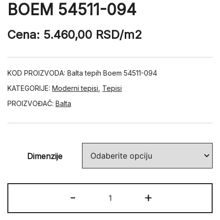
BOEM 54511-094
Cena:
5.460,00
RSD
/m2
KOD PROIZVODA:
Balta tepih Boem 54511-094
KATEGORIJE:
Moderni tepisi
,
Tepisi
PROIZVOĐAČ:
Balta
Dimenzije
BOEM
-
+
54511-
094