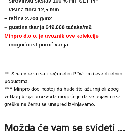
– sirovinski sastav 100 % HIT SET PP
– visina flora 12,5 mm
– težina 2.700 g/m2
– gustina tkanja 649.000 tačaka/m2
Minpro d.o.o. je uvoznik ove kolekcije
– mogućnost poručivanja
** Sve cene su sa uračunatim PDV-om i eventualnim
popustima.
*** Minpro doo nastoji da bude što ažurniji ali zbog
velikog broja proizvoda moguće je da se pojavi neka
greška na čemu se unapred izvinjavamo.
Možda će vam se svideti …