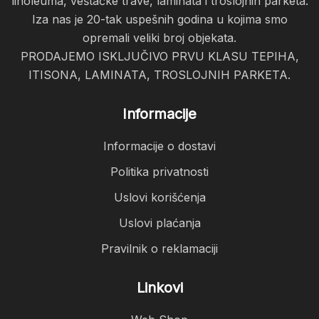
linoleuma, veštačke trave, laminata i troslojnih parketa.
Iza nas je 20-tak uspešnih godina u kojima smo
opremali veliki broj objekata.
PRODAJEMO ISKLJUČIVO PRVU KLASU TEPIHA,
ITISONA, LAMINATA, TROSLOJNIH PARKETA.
Informacije
Informacije o dostavi
Politika privatnosti
Uslovi korišćenja
Uslovi plaćanja
Pravilnik o reklamaciji
Linkovi