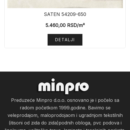
SATEN 54209-650
5.460,00
RSD
/m²
DETALJI
Preduzeće Minpro d.o.o. osnovano je i počelo sa
radom početkom 1999.godine. Bavimo se
veleprodajom, maloprodojaom i ugradnjom tekstilnih
(itisoni od zida do zida)podnih obloga, pvc podova i