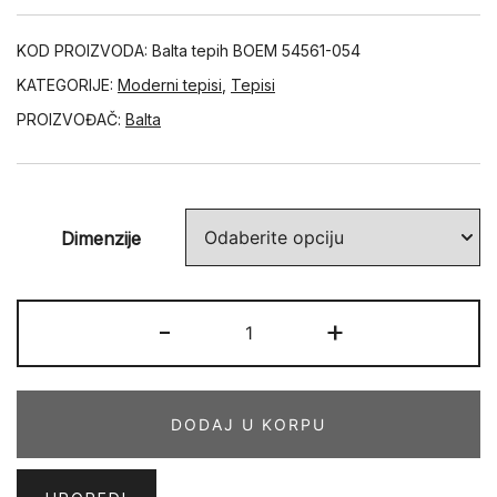
KOD PROIZVODA:
Balta tepih BOEM 54561-054
KATEGORIJE:
Moderni tepisi
,
Tepisi
PROIZVOĐAČ:
Balta
Dimenzije
BOEM
-
+
54561-
054
količina
DODAJ U KORPU