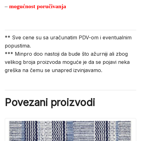
–
mogućnost poručivanja
** Sve cene su sa uračunatim PDV-om i eventualnim
popustima.
*** Minpro doo nastoji da bude što ažurniji ali zbog
velikog broja proizvoda moguće je da se pojavi neka
greška na čemu se unapred izvinjavamo.
Povezani proizvodi