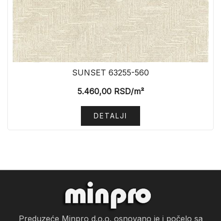
SUNSET 63255-560
5.460,00
RSD
/m²
DETALJI
Preduzeće Minpro d.o.o. osnovano je i počelo sa