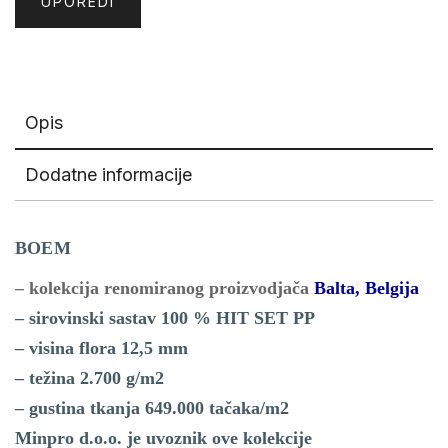
UPOREDI
Opis
Dodatne informacije
BOEM
– kolekcija renomiranog proizvodjača
Balta, Belgija
– sirovinski sastav 100 % HIT SET PP
– visina flora 12,5 mm
– težina 2.700 g/m2
– gustina tkanja 649.000 tačaka/m2
Minpro d.o.o. je uvoznik ove kolekcije