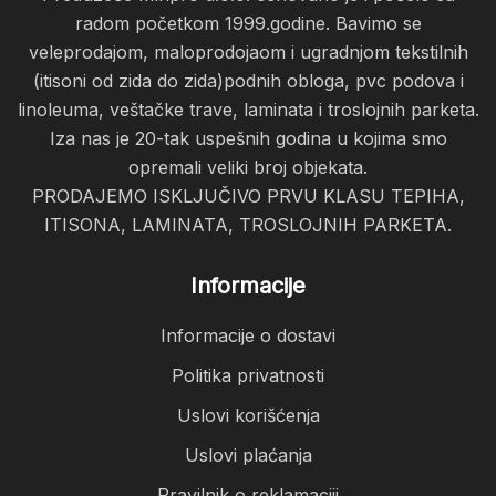
radom početkom 1999.godine. Bavimo se
veleprodajom, maloprodojaom i ugradnjom tekstilnih
(itisoni od zida do zida)podnih obloga, pvc podova i
linoleuma, veštačke trave, laminata i troslojnih parketa.
Iza nas je 20-tak uspešnih godina u kojima smo
opremali veliki broj objekata.
PRODAJEMO ISKLJUČIVO PRVU KLASU TEPIHA,
ITISONA, LAMINATA, TROSLOJNIH PARKETA.
Informacije
Informacije o dostavi
Politika privatnosti
Uslovi korišćenja
Uslovi plaćanja
Pravilnik o reklamaciji