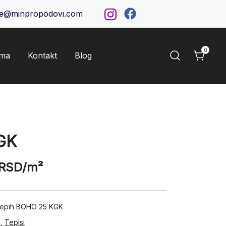
ce@minpropodovi.com
0
ama
Kontakt
Blog
GK
RSD
/m²
 tepih BOHO 25 KGK
i
,
Tepisi