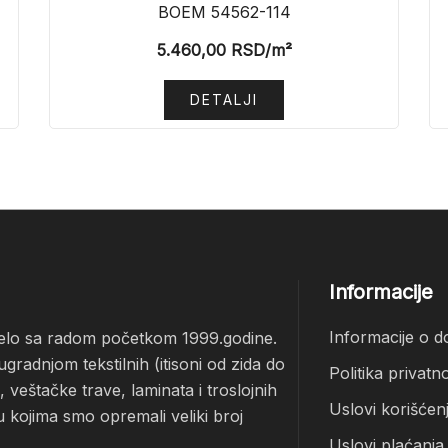
BOEM 54562-114
5.460,00
RSD
/m²
DETALJI
Informacije
Informacije o d
čelo sa radom početkom 1999.godine.
radnjom tekstilnih (itisoni od zida do
Politika privatno
veštačke trave, laminata i troslojnih
Uslovi korišćen
u kojima smo opremali veliki broj
Uslovi plaćanja