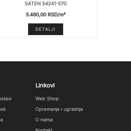
SATEN 54241-570
5.460,00
RSD
/m²
DETALJI
Linkovi
ostavi
Web Shop
sti
Opremanje i ugradnja
ja
O nama
Kontakt