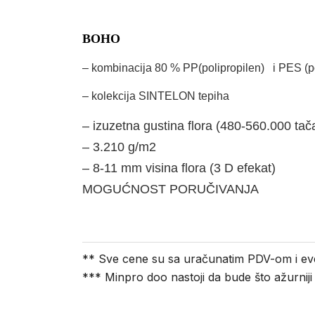
BOHO
– kombinacija 80 % PP(polipropilen) i PES (p
– kolekcija SINTELON tepiha
– izuzetna gustina flora (480-560.000 ta
– 3.210 g/m2
– 8-11 mm visina flora (3 D efekat)
MOGUĆNOST PORUČIVANJA
** Sve cene su sa uračunatim PDV-om i ev
*** Minpro doo nastoji da bude što ažurnij