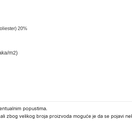
oliester) 20%
čaka/m2)
entualnim popustima.
i ali zbog velikog broja proizvoda moguće je da se pojavi 