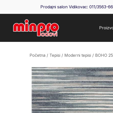
Skip
Prodajni salon Vidikovac:
011/3563-6
to
content
Proizv
Minpro podovi
Početna
/
Tepisi
/
Moderni tepisi
/ BOHO 25