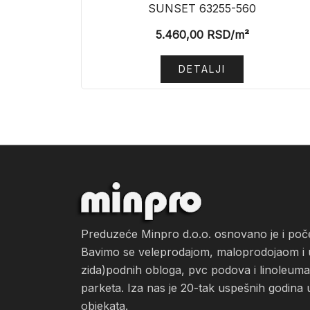
SUNSET 63255-560
5.460,00
RSD
/m²
DETALJI
Preduzeće Minpro d.o.o. osnovano je i po
Bavimo se veleprodajom, maloprodojaom i ug
zida)podnih obloga, pvc podova i linoleuma, 
parketa. Iza nas je 20-tak uspešnih godina 
objekata.