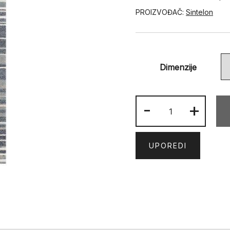
PROIZVOĐAČ:
Sintelon
Dimenzije
BOHO
-
+
25
KGK
količina
UPOREDI