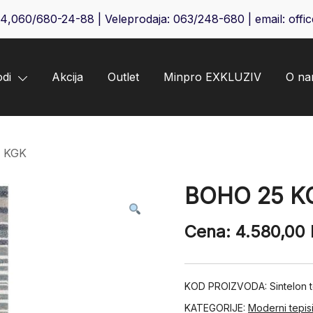
64
,
060/680-24-88
| Veleprodaja:
063/248-680
| email:
offi
odi
Akcija
Outlet
Minpro EXKLUZIV
O n
 KGK
BOHO 25 K
Cena:
4.580,00
KOD PROIZVODA:
Sintelon
KATEGORIJE:
Moderni tepis