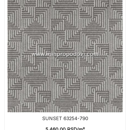
SUNSET 63254-790
5.460,00
RSD
/m²