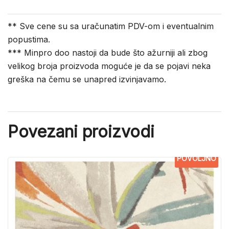
** Sve cene su sa uračunatim PDV-om i eventualnim
popustima.
*** Minpro doo nastoji da bude što ažurniji ali zbog
velikog broja proizvoda moguće je da se pojavi neka
greška na čemu se unapred izvinjavamo.
Povezani proizvodi
POVOLJNO