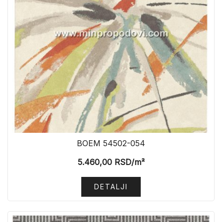
BOEM 54502-054
5.460,00
RSD
/m²
DETALJI