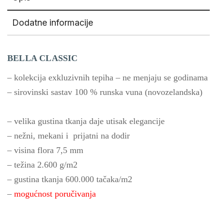
Dodatne informacije
BELLA CLASSIC
– kolekcija exkluzivnih tepiha – ne menjaju se godinama
– sirovinski sastav 100 % runska vuna (novozelandska)
– velika gustina tkanja daje utisak elegancije
– nežni, mekani i prijatni na dodir
– visina flora 7,5 mm
– težina 2.600 g/m2
– gustina tkanja 600.000 tačaka/m2
–
mogućnost poručivanja