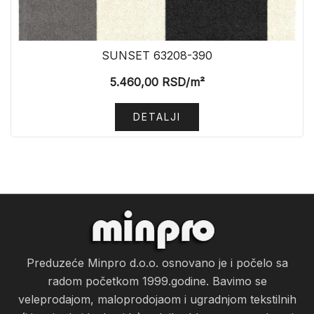
SUNSET 63208-390
5.460,00
RSD
/m²
DETALJI
Preduzeće Minpro d.o.o. osnovano je i počelo sa
radom početkom 1999.godine. Bavimo se
veleprodajom, maloprodojaom i ugradnjom tekstilnih