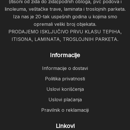
(itisoni od zida do zida)podnih obloga, pvc podova i
linoleuma, veštačke trave, laminata i troslojnih parketa.
Iza nas je 20-tak uspešnih godina u kojima smo
opremali veliki broj objekata.
PRODAJEMO ISKLJUČIVO PRVU KLASU TEPIHA,
ITISONA, LAMINATA, TROSLOJNIH PARKETA.
Informacije
Informacije o dostavi
Politika privatnosti
Uslovi korišćenja
Uslovi plaćanja
Pravilnik o reklamaciji
Linkovi