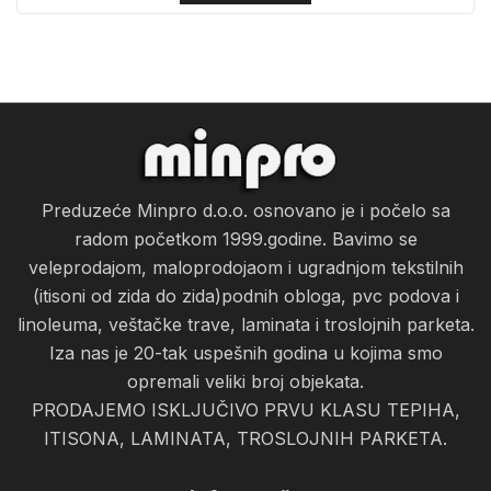
Preduzeće Minpro d.o.o. osnovano je i počelo sa
radom početkom 1999.godine. Bavimo se
veleprodajom, maloprodojaom i ugradnjom tekstilnih
(itisoni od zida do zida)podnih obloga, pvc podova i
linoleuma, veštačke trave, laminata i troslojnih parketa.
Iza nas je 20-tak uspešnih godina u kojima smo
opremali veliki broj objekata.
PRODAJEMO ISKLJUČIVO PRVU KLASU TEPIHA,
ITISONA, LAMINATA, TROSLOJNIH PARKETA.