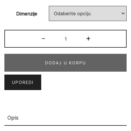
Dimenzije
CREATIVE
-
+
74
GYG
količina
DODAJ U KORPU
UPOREDI
Opis