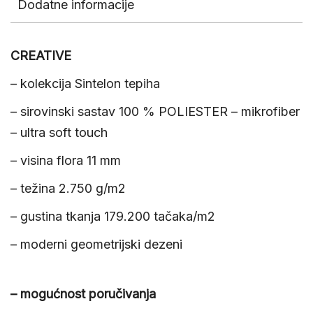
Dodatne informacije
CREATIVE
– kolekcija Sintelon tepiha
– sirovinski sastav 100 % POLIESTER – mikrofiber
– ultra soft touch
– visina flora 11 mm
– težina 2.750 g/m2
– gustina tkanja 179.200 tačaka/m2
– moderni geometrijski dezeni
– mogućnost poručivanja