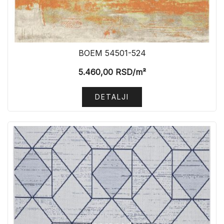
BOEM 54501-524
5.460,00
RSD
/m²
DETALJI