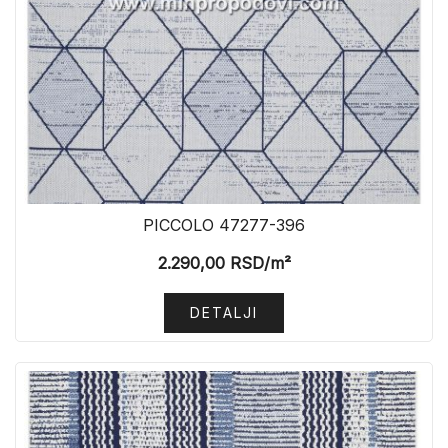
PICCOLO 47277-396
2.290,00
RSD
/m²
DETALJI