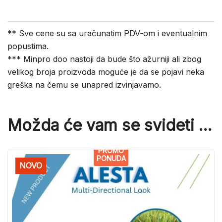
** Sve cene su sa uračunatim PDV-om i eventualnim
popustima.
*** Minpro doo nastoji da bude što ažurniji ali zbog
velikog broja proizvoda moguće je da se pojavi neka
greška na čemu se unapred izvinjavamo.
Možda će vam se svideti …
PROMO
PONUDA
NOVO