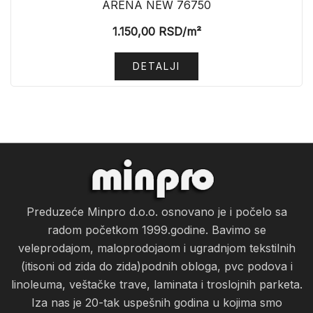
ARENA NEW 76750
1.150,00
RSD
/m²
DETALJI
Preduzeće Minpro d.o.o. osnovano je i počelo sa
radom početkom 1999.godine. Bavimo se
veleprodajom, maloprodojaom i ugradnjom tekstilnih
(itisoni od zida do zida)podnih obloga, pvc podova i
linoleuma, veštačke trave, laminata i troslojnih parketa.
Iza nas je 20-tak uspešnih godina u kojima smo