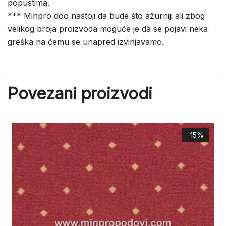
popustima.
*** Minpro doo nastoji da bude što ažurniji ali zbog
velikog broja proizvoda moguće je da se pojavi neka
greška na čemu se unapred izvinjavamo.
Povezani proizvodi
-15%