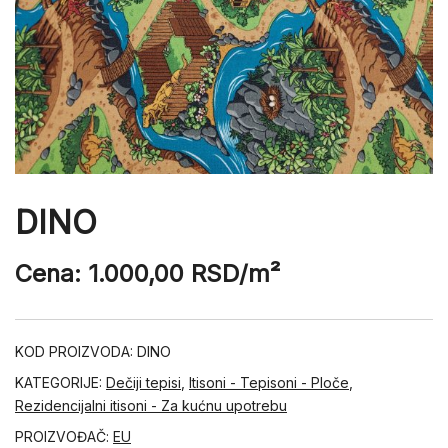
DINO
Cena:
1.000,00
RSD
/m²
KOD PROIZVODA:
DINO
KATEGORIJE:
Dečiji tepisi
,
Itisoni - Tepisoni - Ploče
,
Rezidencijalni itisoni - Za kućnu upotrebu
PROIZVOĐAČ:
EU