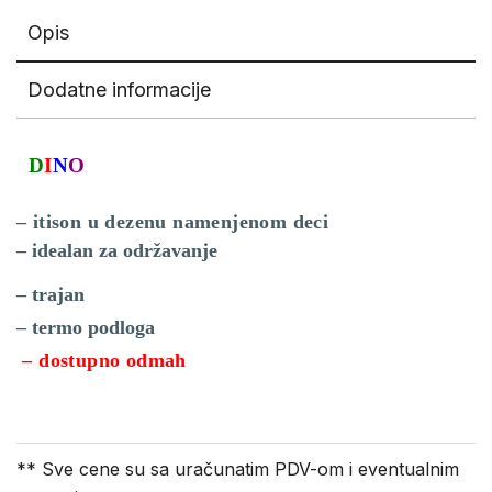
Opis
Dodatne informacije
D
I
N
O
– itison u dezenu namenjenom deci
– idealan za održavanje
– trajan
– termo podloga
– dostupno odmah
** Sve cene su sa uračunatim PDV-om i eventualnim