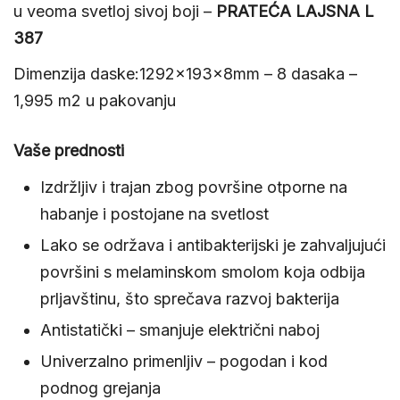
u veoma svetloj sivoj boji –
PRATEĆA LAJSNA L
387
Dimenzija daske:1292x193x8mm – 8 dasaka –
1,995 m2 u pakovanju
Vaše prednosti
Izdržljiv i trajan zbog površine otporne na
habanje i postojane na svetlost
Lako se održava i antibakterijski je zahvaljujući
površini s melaminskom smolom koja odbija
prljavštinu, što sprečava razvoj bakterija
Antistatički – smanjuje električni naboj
Univerzalno primenljiv – pogodan i kod
podnog grejanja