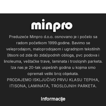
Preduzeće Minpro d.o.o. osnovano je i počelo sa
radom početkom 1999.godine. Bavimo se
veleprodajom, maloprodojaom i ugradnjom tekstilnih
(itisoni od zida do zida)podnih obloga, pvc podova i
linoleuma, veštačke trave, laminata i troslojnih parketa.
Iza nas je 20-tak uspešnih godina u kojima smo
opremali veliki broj objekata.
PRODAJEMO ISKLJUČIVO PRVU KLASU TEPIHA,
ITISONA, LAMINATA, TROSLOJNIH PARKETA.
Informacije