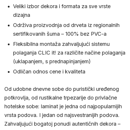
Veliki izbor dekora i formata za sve vrste
dizajna
Održiva proizvodnja od drveta iz regionalnih
sertifikovanih šuma – 100% bez PVC-a
Fleksibilna montaža zahvaljujući sistemu
polaganja CLIC it! za različite načine polaganja
(uklapanjem, s prednapinjanjem)
Odličan odnos cene i kvaliteta
Od udobne dnevne sobe do puristički uređenog
potkrovlja, od rustikalne trpezarije do privlačne
hotelske sobe: laminat je jedna od najpopularnijih
vrsta podova. I jedan od najsvestranijih podova.
Zahvaljujući bogatoj ponudi autentičnih dekora –