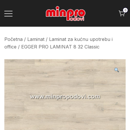
Skip
to
0
content
Minpro podovi
Početna
/
Laminat
/
Laminat za kućnu upotrebu i
office
/ EGGER PRO LAMINAT 8 32 Classic