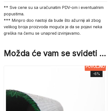
** Sve cene su sa uračunatim PDV-om i eventualnim
popustima.
*** Minpro doo nastoji da bude što ažurniji ali zbog
velikog broja proizvoda moguće je da se pojavi neka
greška na čemu se unapred izvinjavamo.
Možda će vam se svideti …
POVOLJNO
-6%