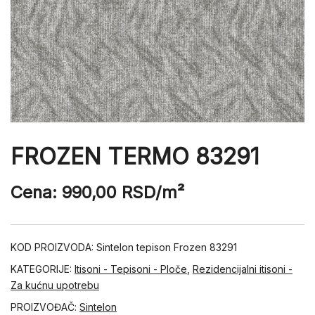
FROZEN TERMO 83291
Cena:
990,00
RSD
/m²
KOD PROIZVODA:
Sintelon tepison Frozen 83291
KATEGORIJE:
Itisoni - Tepisoni - Ploče
,
Rezidencijalni itisoni -
Za kućnu upotrebu
PROIZVOĐAČ:
Sintelon