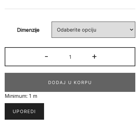
Dimenzije
FROZEN
-
+
TERMO
83291
količina
DODAJ U KORPU
Minimum: 1 m
UPOREDI