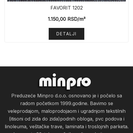
FAVORIT 1202
1.150,00
RSD
/m²
DETALJI
Preduzeće Minpro d.o.o. osnovano je i počelo sa
radom početkom 1999.godine. Bavimo se
veleprodajom, maloprodojaom i ugradnjom tekstilnih
(itisoni od zida do zida)podnih obloga, pvc podova i
linoleuma, veštačke trave, laminata i troslojnih parketa.