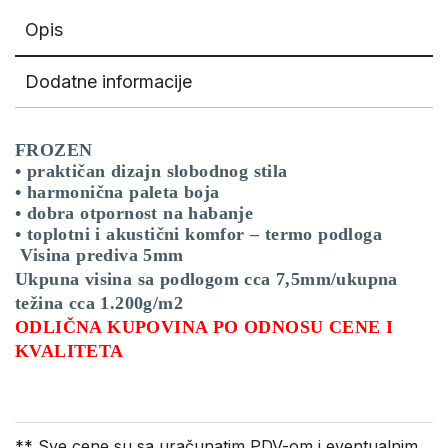
Opis
Dodatne informacije
FROZEN
• praktičan dizajn slobodnog stila
• harmonična paleta boja
• dobra otpornost na habanje
• toplotni i akustični komfor – termo podloga
Visina prediva 5mm
Ukpuna visina sa podlogom cca 7,5mm/ukupna
težina cca 1.200g/m2
ODLIČNA KUPOVINA PO ODNOSU CENE I
KVALITETA
** Sve cene su sa uračunatim PDV-om i eventualnim