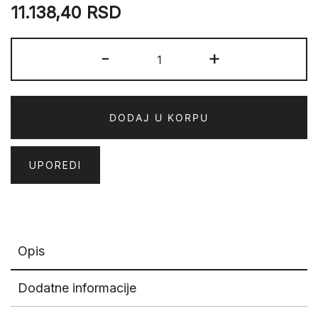
11.138,40
RSD
LAHOR
-
+
609
A
količina
DODAJ U KORPU
UPOREDI
Opis
Dodatne informacije