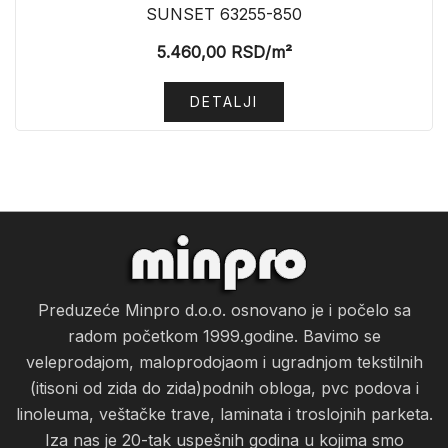
SUNSET 63255-850
5.460,00
RSD
/m²
DETALJI
Preduzeće Minpro d.o.o. osnovano je i počelo sa
radom početkom 1999.godine. Bavimo se
veleprodajom, maloprodojaom i ugradnjom tekstilnih
(itisoni od zida do zida)podnih obloga, pvc podova i
linoleuma, veštačke trave, laminata i troslojnih parketa.
Iza nas je 20-tak uspešnih godina u kojima smo