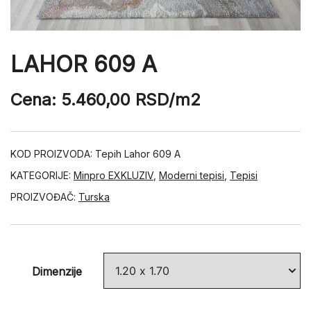
LAHOR 609 A
Cena:
5.460,00
RSD
/m2
KOD PROIZVODA:
Tepih Lahor 609 A
KATEGORIJE:
Minpro EXKLUZIV
,
Moderni tepisi
,
Tepisi
PROIZVOĐAČ:
Turska
Dimenzije