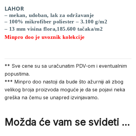
LAHOR
– mekan, udoban, lak za održavanje
– 100% mikrofiber poliester – 3.100 g/m2
– 13 mm visina flora,185.600 tačaka/m2
Minpro doo je uvoznik kolekcije
** Sve cene su sa uračunatim PDV-om i eventualnim
popustima.
*** Minpro doo nastoji da bude što ažurniji ali zbog
velikog broja proizvoda moguće je da se pojavi neka
greška na čemu se unapred izvinjavamo.
Možda će vam se svideti …