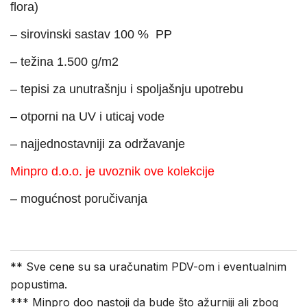
flora)
– sirovinski sastav 100 % PP
– težina 1.500 g/m2
– tepisi za unutrašnju i spoljašnju upotrebu
– otporni na UV i uticaj vode
– najjednostavniji za održavanje
Minpro d.o.o. je uvoznik ove kolekcije
– mogućnost poručivanja
** Sve cene su sa uračunatim PDV-om i eventualnim
popustima.
*** Minpro doo nastoji da bude što ažurniji ali zbog