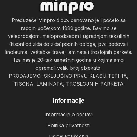
Preduzeće Minpro d.o.o. osnovano je i počelo sa
radom početkom 1999.godine. Bavimo se
veleprodajom, maloprodojaom i ugradnjom tekstilnih
(itisoni od zida do zida)podnih obloga, pvc podova i
linoleuma, veštačke trave, laminata i troslojnih parketa.
Iza nas je 20-tak uspešnih godina u kojima smo
opremali veliki broj objekata.
PRODAJEMO ISKLJUČIVO PRVU KLASU TEPIHA,
ITISONA, LAMINATA, TROSLOJNIH PARKETA.
Informacije
Informacije o dostavi
Politika privatnosti
Uslovi korišćenja