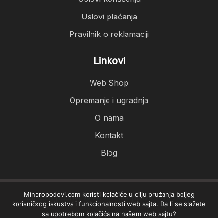
Uslovi plaćanja
Pravilnik o reklamaciji
Linkovi
Web Shop
Opremanje i ugradnja
O nama
Kontakt
Blog
Minpropodovi.com koristi kolačiće u cilju pružanja boljeg
Minpro podovi © 2026. Sva prava zadržana.
korisničkog iskustva i funkcionalnosti web sajta. Da li se slažete
sa upotrebom kolačića na našem web sajtu?
Izrada sajta
PCMAX Studio