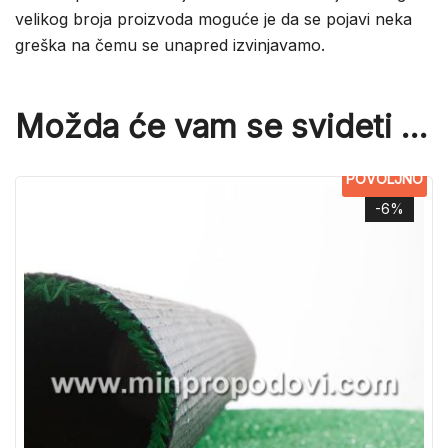
velikog broja proizvoda moguće je da se pojavi neka
greška na čemu se unapred izvinjavamo.
Možda će vam se svideti …
POVOLJNO
-6%