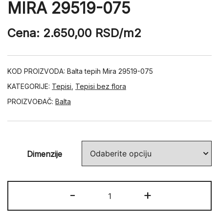
MIRA 29519-075
Cena:
2.650,00
RSD
/m2
KOD PROIZVODA:
Balta tepih Mira 29519-075
KATEGORIJE:
Tepisi
,
Tepisi bez flora
PROIZVOĐAČ:
Balta
Dimenzije
MIRA
-
+
29519-
075