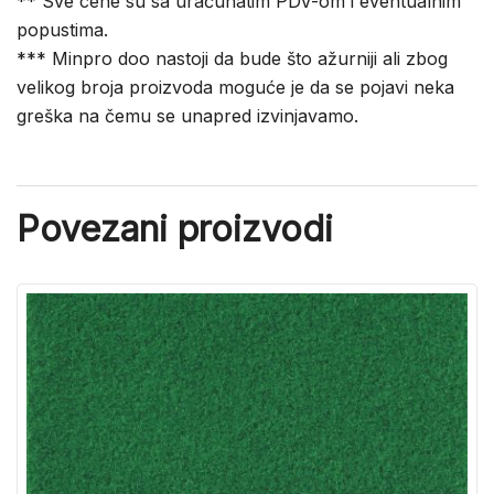
** Sve cene su sa uračunatim PDV-om i eventualnim
popustima.
*** Minpro doo nastoji da bude što ažurniji ali zbog
velikog broja proizvoda moguće je da se pojavi neka
greška na čemu se unapred izvinjavamo.
Povezani proizvodi