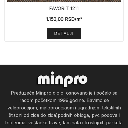
FAVORIT 1211
1.150,00
RSD
/m²
DETALJI
Preduzeće Minpro d.o.o. osnovano je i počelo sa
radom početkom 1999.godine. Bavimo se
veleprodajom, maloprodojaom i ugradnjom tekstilnih
(itisoni od zida do zida)podnih obloga, pvc podova i
linoleuma, veštačke trave, laminata i troslojnih parketa.