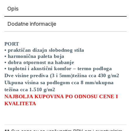
Opis
Dodatne informacije
PORT
• praktičan dizajn slobodnog stila
• harmonična paleta boja
• dobra otpornost na habanje
• toplotni i akustični komfor – termo podloga
Dve visine prediva (3 i 5mm)težina cca 430 g/m2
Ukpuna visina sa podlogom cca 8 mm/ukupna
težina cca 1.510 g/m2
NAJBOLJA KUPOVINA PO ODNOSU CENE I
KVALITETA