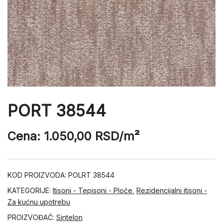
PORT 38544
Cena:
1.050,00
RSD
/m²
KOD PROIZVODA:
POLRT 38544
KATEGORIJE:
Itisoni - Tepisoni - Ploče
,
Rezidencijalni itisoni -
Za kućnu upotrebu
PROIZVOĐAČ:
Sintelon