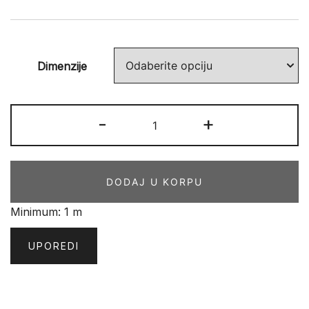
Dimenzije
PORT
-
+
38544
količina
DODAJ U KORPU
Minimum: 1 m
UPOREDI