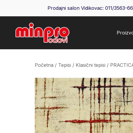
Skip
Prodajni salon Vidikovac:
011/3563-6
to
content
Proizv
Minpro podovi
Početna
/
Tepisi
/
Klasični tepisi
/ PRACTIC