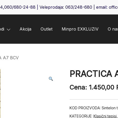
64
,
060/680-24-88
| Veleprodaja:
063/248-680
| email:
offi
odi
Akcija
Outlet
Minpro EXKLUZIV
O n
A A7 BCV
PRACTICA 
Cena:
1.450,00
KOD PROIZVODA:
Sintelon
KATEGORIJE:
Klasični tepisi