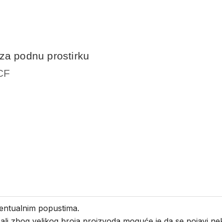
za podnu prostirku
CF
entualnim popustima.
i ali zbog velikog broja proizvoda moguće je da se pojavi 