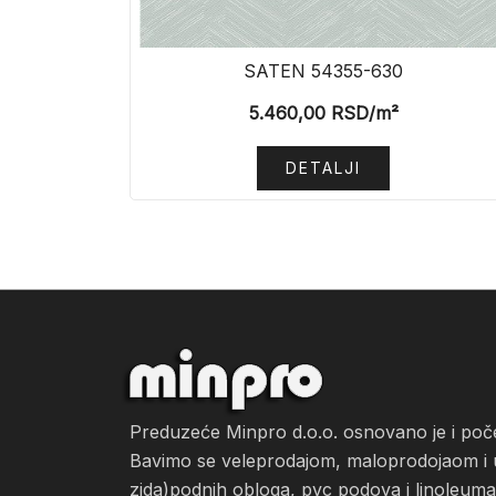
SATEN 54355-630
5.460,00
RSD
/m²
DETALJI
Preduzeće Minpro d.o.o. osnovano je i po
Bavimo se veleprodajom, maloprodojaom i ug
zida)podnih obloga, pvc podova i linoleuma, 