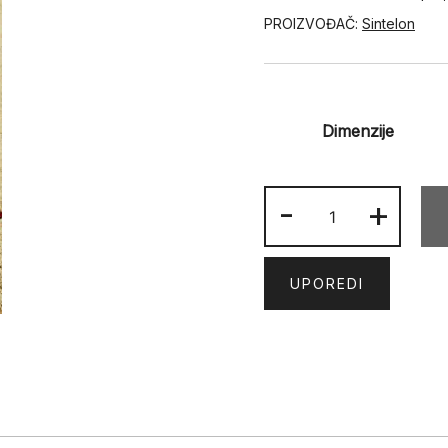
PROIZVOĐAČ:
Sintelon
Dimenzije
PRACTICA
-
+
A7
BCV
količina
UPOREDI