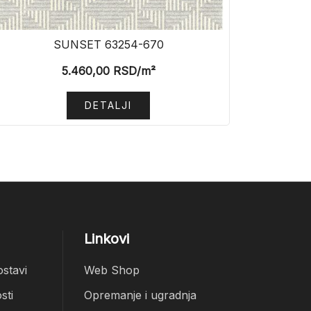
SUNSET 63254-670
5.460,00
RSD
/m²
DETALJI
Linkovi
ostavi
Web Shop
sti
Opremanje i ugradnja