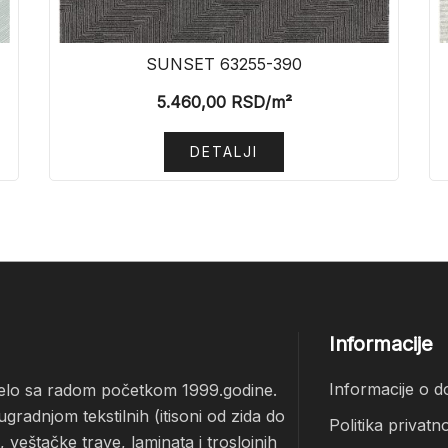
SUNSET 63255-390
5.460,00
RSD
/m²
DETALJI
Informacije
Informacije o d
čelo sa radom početkom 1999.godine.
radnjom tekstilnih (itisoni od zida do
Politika privatno
veštačke trave, laminata i troslojnih