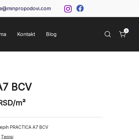
ce@minpropodovi.com
0
ama
Kontakt
Blog
A7 BCV
RSD
/m²
 tepih PRACTICA A7 BCV
,
Tepisi