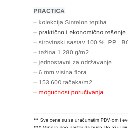
PRACTICA
– kolekcija Sintelon tepiha
– praktično i ekonomično rešenje 
– sirovinski sastav 100 % PP , B
– težina 1.280 g/m2
– jednostavni za održavanje
– 6 mm visina flora
– 153.600 tačaka/m2
–
mogućnost poručivanja
** Sve cene su sa uračunatim PDV-om i ev
*** Minpro doo nastoji da bude što ažurnij