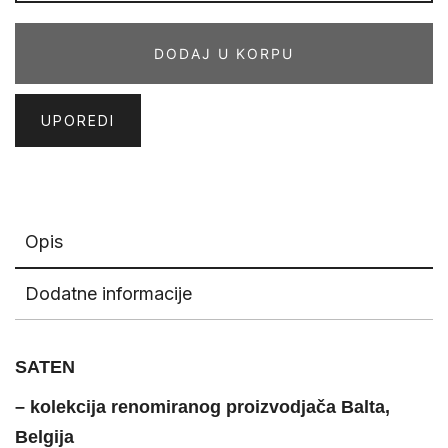
030
količina
DODAJ U KORPU
UPOREDI
Opis
Dodatne informacije
SATEN
– kolekcija renomiranog proizvodjača Balta,
Belgija