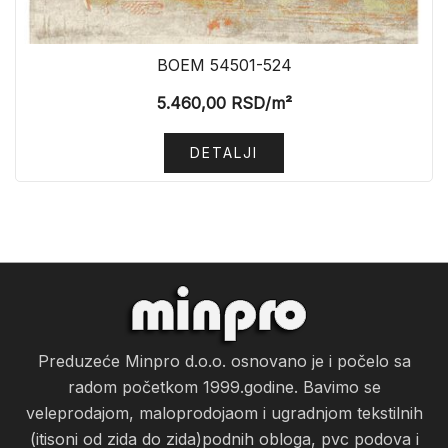
BOEM 54501-524
5.460,00
RSD
/m²
DETALJI
Preduzeće Minpro d.o.o. osnovano je i počelo sa
radom početkom 1999.godine. Bavimo se
veleprodajom, maloprodojaom i ugradnjom tekstilnih
(itisoni od zida do zida)podnih obloga, pvc podova i