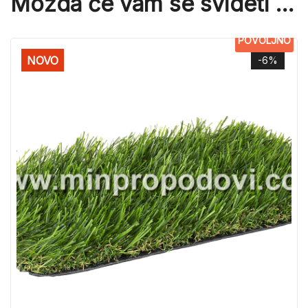
Možda će vam se svideti …
POVOLJNO
NOVO
-6%