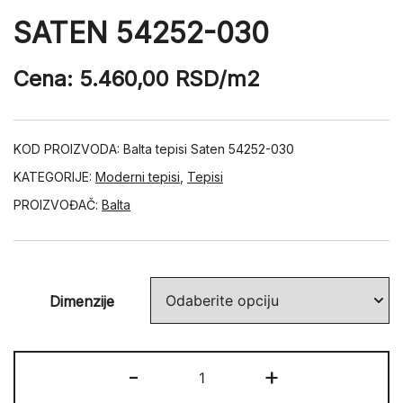
SATEN 54252-030
Cena:
5.460,00
RSD
/m2
KOD PROIZVODA:
Balta tepisi Saten 54252-030
KATEGORIJE:
Moderni tepisi
,
Tepisi
PROIZVOĐAČ:
Balta
Dimenzije
SATEN
-
+
54252-