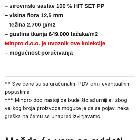
– sirovinski sastav 100 % HIT SET PP
– visina flora 12,5 mm
– težina 2.700 g/m2
– gustina tkanja 649.000 tačaka/m2
Minpro d.o.o. je uvoznik ove kolekcije
– mogućnost poručivanja
** Sve cene su sa uračunatim PDV-om i eventualnim
popustima.
*** Minpro doo nastoji da bude što ažurniji ali zbog
velikog broja proizvoda moguće je da se pojavi neka
greška na čemu se unapred izvinjavamo.