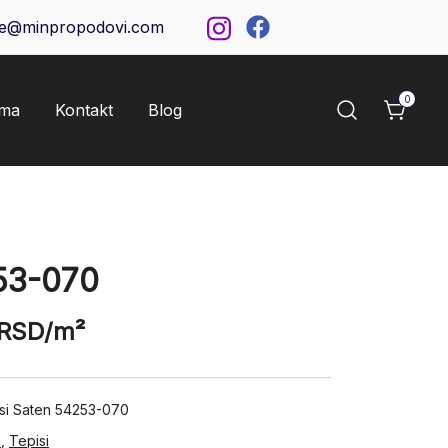
ce@minpropodovi.com
0
ama
Kontakt
Blog
53-070
RSD
/m²
isi Saten 54253-070
i
,
Tepisi