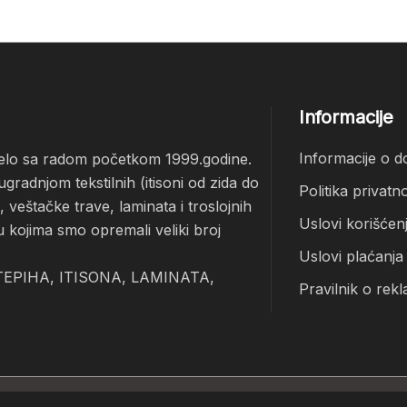
Informacije
Informacije o d
čelo sa radom početkom 1999.godine.
radnjom tekstilnih (itisoni od zida do
Politika privatno
veštačke trave, laminata i troslojnih
Uslovi korišćen
u kojima smo opremali veliki broj
Uslovi plaćanja
EPIHA, ITISONA, LAMINATA,
Pravilnik o rekl