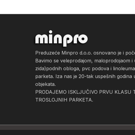
Preduzeće Minpro d.o.o. osnovano je i po
Bavimo se veleprodajom, maloprodojaom i ug
zida)podnih obloga, pvc podova i linoleuma, 
parketa. Iza nas je 20-tak uspešnih godina 
objekata.
PRODAJEMO ISKLJUČIVO PRVU KLASU T
TROSLOJNIH PARKETA.