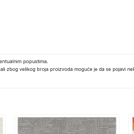
entualnim popustima.
i ali zbog velikog broja proizvoda moguće je da se pojavi 