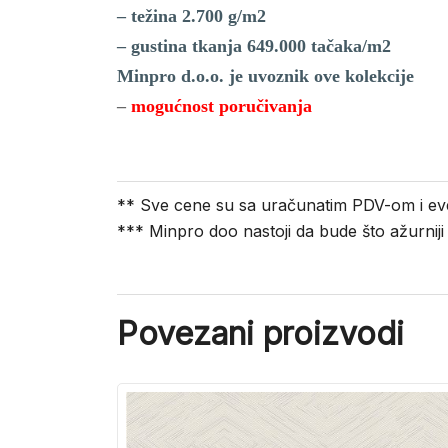
– težina 2.700 g/m2
– gustina tkanja 649.000 tačaka/m2
Minpro d.o.o. je uvoznik ove kolekcije
–
mogućnost poručivanja
** Sve cene su sa uračunatim PDV-om i ev
*** Minpro doo nastoji da bude što ažurnij
Povezani proizvodi