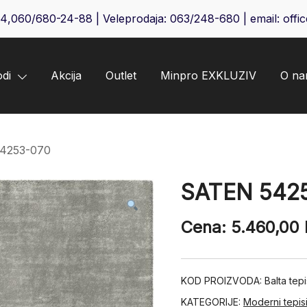
64
,
060/680-24-88
| Veleprodaja:
063/248-680
| email:
offi
odi
Akcija
Outlet
Minpro EXKLUZIV
O n
4253-070
SATEN 542
Cena:
5.460,00
KOD PROIZVODA:
Balta tep
KATEGORIJE:
Moderni tepis