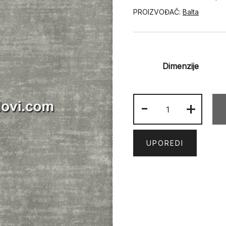
PROIZVOĐAČ:
Balta
Dimenzije
SATEN
-
+
54253-
070
količina
UPOREDI