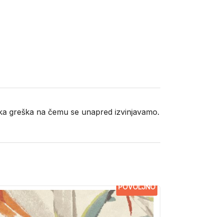
neka greška na čemu se unapred izvinjavamo.
POVOLJNO