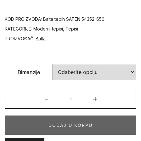
KOD PROIZVODA:
Balta tepih SATEN 54352-650
KATEGORIJE:
Moderni tepisi
,
Tepisi
PROIZVOĐAČ:
Balta
Dimenzije
SATEN
-
+
54352-
650
količina
DODAJ U KORPU