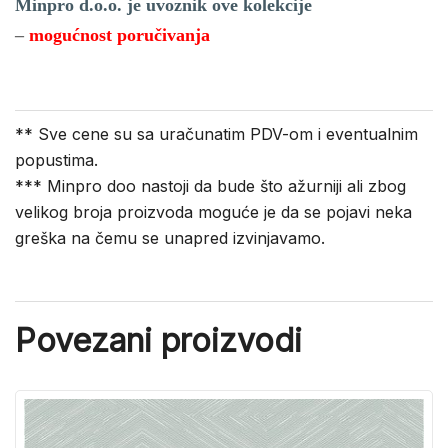
Minpro d.o.o. je uvoznik ove kolekcije
–
mogućnost poručivanja
** Sve cene su sa uračunatim PDV-om i eventualnim
popustima.
*** Minpro doo nastoji da bude što ažurniji ali zbog
velikog broja proizvoda moguće je da se pojavi neka
greška na čemu se unapred izvinjavamo.
Povezani proizvodi