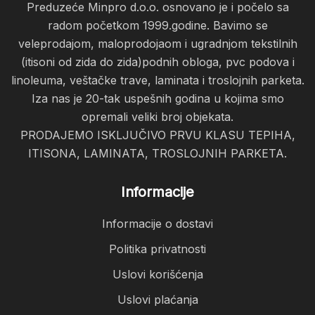
Preduzeće Minpro d.o.o. osnovano je i počelo sa
radom početkom 1999.godine. Bavimo se
veleprodajom, maloprodojaom i ugradnjom tekstilnih
(itisoni od zida do zida)podnih obloga, pvc podova i
linoleuma, veštačke trave, laminata i troslojnih parketa.
Iza nas je 20-tak uspešnih godina u kojima smo
opremali veliki broj objekata.
PRODAJEMO ISKLJUČIVO PRVU KLASU TEPIHA,
ITISONA, LAMINATA, TROSLOJNIH PARKETA.
Informacije
Informacije o dostavi
Politika privatnosti
Uslovi korišćenja
Uslovi plaćanja