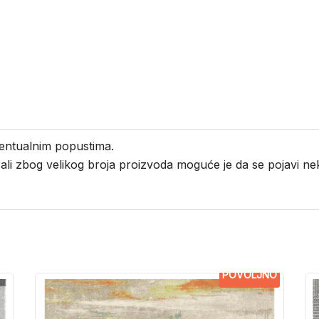
entualnim popustima.
i ali zbog velikog broja proizvoda moguće je da se pojavi 
POVOLJNO