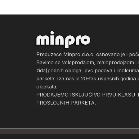
Preduzeće Minpro d.o.o. osnovano je i po
Bavimo se veleprodajom, maloprodojaom i ug
zida)podnih obloga, pvc podova i linoleuma, 
parketa. Iza nas je 20-tak uspešnih godina 
objekata.
PRODAJEMO ISKLJUČIVO PRVU KLASU T
TROSLOJNIH PARKETA.