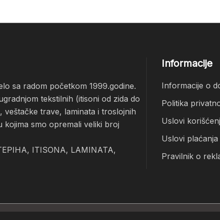
Informacije
Informacije o d
čelo sa radom početkom 1999.godine.
radnjom tekstilnih (itisoni od zida do
Politika privatno
veštačke trave, laminata i troslojnih
Uslovi korišćen
u kojima smo opremali veliki broj
Uslovi plaćanja
EPIHA, ITISONA, LAMINATA,
Pravilnik o rekl