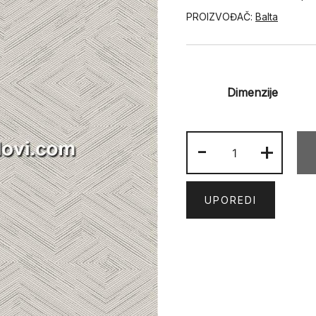
PROIZVOĐAČ:
Balta
Dimenzije
SATEN
-
+
54352-
677
količina
UPOREDI