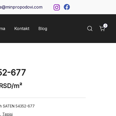
ce@minpropodovi.com
0
ama
Kontakt
Blog
52-677
RSD
/m²
pih SATEN 54352-677
i
,
Tepisi