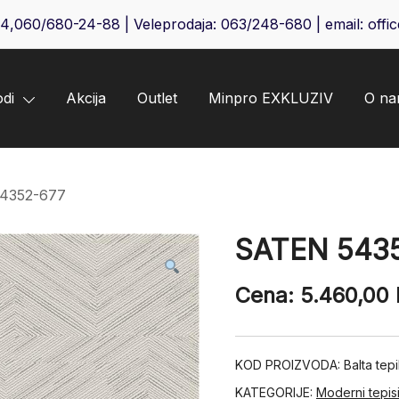
64
,
060/680-24-88
| Veleprodaja:
063/248-680
| email:
offi
odi
Akcija
Outlet
Minpro EXKLUZIV
O n
4352-677
SATEN 543
Cena:
5.460,00
KOD PROIZVODA:
Balta te
KATEGORIJE:
Moderni tepis