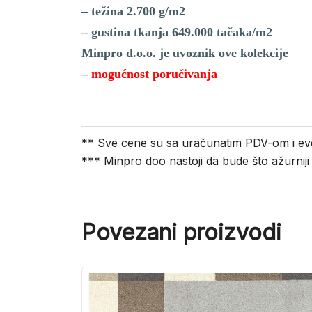
– težina 2.700 g/m2
– gustina tkanja 649.000 tačaka/m2
Minpro d.o.o. je uvoznik ove kolekcije
–
mogućnost poručivanja
** Sve cene su sa uračunatim PDV-om i ev
*** Minpro doo nastoji da bude što ažurnij
Povezani proizvodi