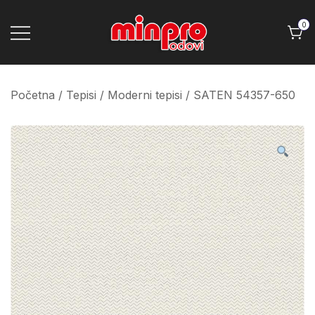
Skip
to
0
content
Minpro podovi
Početna
/
Tepisi
/
Moderni tepisi
/ SATEN 54357-650