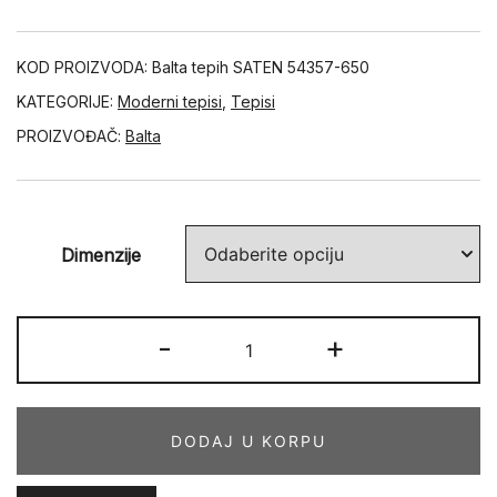
KOD PROIZVODA:
Balta tepih SATEN 54357-650
KATEGORIJE:
Moderni tepisi
,
Tepisi
PROIZVOĐAČ:
Balta
Dimenzije
SATEN
-
+
54357-
650
količina
DODAJ U KORPU