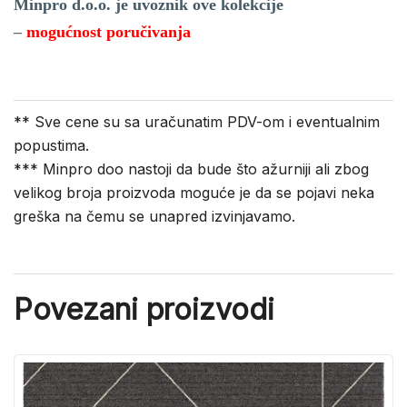
Minpro d.o.o. je uvoznik ove kolekcije
–
mogućnost poručivanja
** Sve cene su sa uračunatim PDV-om i eventualnim
popustima.
*** Minpro doo nastoji da bude što ažurniji ali zbog
velikog broja proizvoda moguće je da se pojavi neka
greška na čemu se unapred izvinjavamo.
Povezani proizvodi