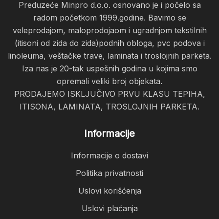
Preduzeće Minpro d.o.o. osnovano je i počelo sa
radom početkom 1999.godine. Bavimo se
veleprodajom, maloprodojaom i ugradnjom tekstilnih
(itisoni od zida do zida)podnih obloga, pvc podova i
linoleuma, veštačke trave, laminata i troslojnih parketa.
Iza nas je 20-tak uspešnih godina u kojima smo
opremali veliki broj objekata.
PRODAJEMO ISKLJUČIVO PRVU KLASU TEPIHA,
ITISONA, LAMINATA, TROSLOJNIH PARKETA.
Informacije
Informacije o dostavi
Politika privatnosti
Uslovi korišćenja
Uslovi plaćanja