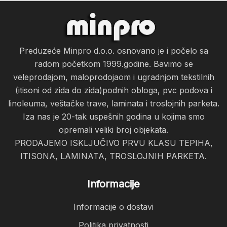
Preduzeće Minpro d.o.o. osnovano je i počelo sa
radom početkom 1999.godine. Bavimo se
veleprodajom, maloprodojaom i ugradnjom tekstilnih
(itisoni od zida do zida)podnih obloga, pvc podova i
linoleuma, veštačke trave, laminata i troslojnih parketa.
Iza nas je 20-tak uspešnih godina u kojima smo
opremali veliki broj objekata.
PRODAJEMO ISKLJUČIVO PRVU KLASU TEPIHA,
ITISONA, LAMINATA, TROSLOJNIH PARKETA.
Informacije
Informacije o dostavi
Politika privatnosti