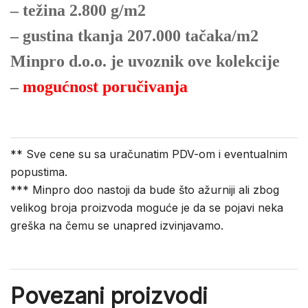
– težina 2.800 g/m2
– gustina tkanja 207.000 tačaka/m2
Minpro d.o.o. je uvoznik ove kolekcije
–
mogućnost poručivanja
** Sve cene su sa uračunatim PDV-om i eventualnim
popustima.
*** Minpro doo nastoji da bude što ažurniji ali zbog
velikog broja proizvoda moguće je da se pojavi neka
greška na čemu se unapred izvinjavamo.
Povezani proizvodi