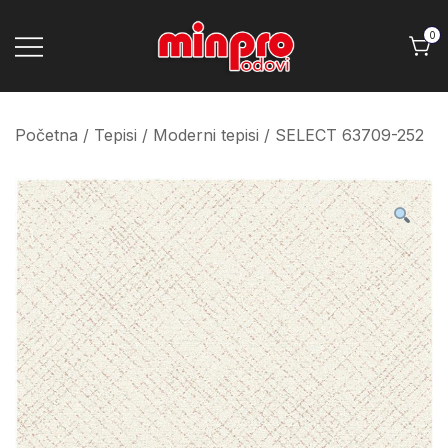
Skip
to
0
content
Minpro podovi
Početna
/
Tepisi
/
Moderni tepisi
/ SELECT 63709-252