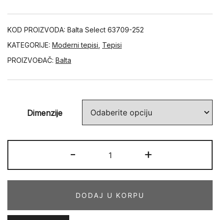
KOD PROIZVODA:
Balta Select 63709-252
KATEGORIJE:
Moderni tepisi
,
Tepisi
PROIZVOĐAČ:
Balta
Dimenzije
SELECT
-
+
63709-
252
količina
DODAJ U KORPU