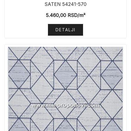
SATEN 54241-570
5.460,00
RSD
/m²
DETALJI