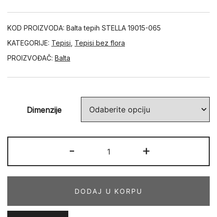
KOD PROIZVODA:
Balta tepih STELLA 19015-065
KATEGORIJE:
Tepisi
,
Tepisi bez flora
PROIZVOĐAČ:
Balta
Dimenzije
STELLA
-
+
19015-
065
količina
DODAJ U KORPU