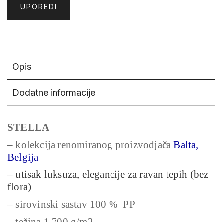
UPOREDI
Opis
Dodatne informacije
STELLA
– kolekcija renomiranog proizvodjača
Balta,
Belgija
– utisak luksuza, elegancije za ravan tepih (bez
flora)
– sirovinski sastav 100 % PP
– težina 1.700 g/m2