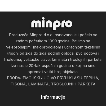
Preduzeće Minpro d.o.o. osnovano je i počelo sa
radom početkom 1999.godine. Bavimo se
veleprodajom, maloprodojaom i ugradnjom tekstilnih
(itisoni od zida do zida)podnih obloga, pvc podova i
linoleuma, veštačke trave, laminata i troslojnih parketa.
Iza nas je 20-tak uspešnih godina u kojima smo
opremali veliki broj objekata.
PRODAJEMO ISKLJUČIVO PRVU KLASU TEPIHA,
ITISONA, LAMINATA, TROSLOJNIH PARKETA.
Informacije