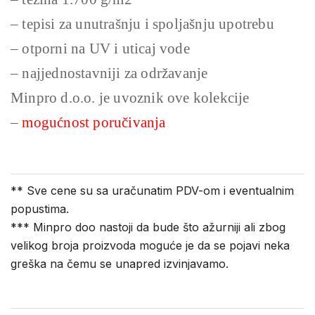
– tepisi za unutrašnju i spoljašnju upotrebu
– otporni na UV i uticaj vode
– najjednostavniji za održavanje
Minpro d.o.o. je uvoznik ove kolekcije
–
mogućnost poručivanja
** Sve cene su sa uračunatim PDV-om i eventualnim
popustima.
*** Minpro doo nastoji da bude što ažurniji ali zbog
velikog broja proizvoda moguće je da se pojavi neka
greška na čemu se unapred izvinjavamo.