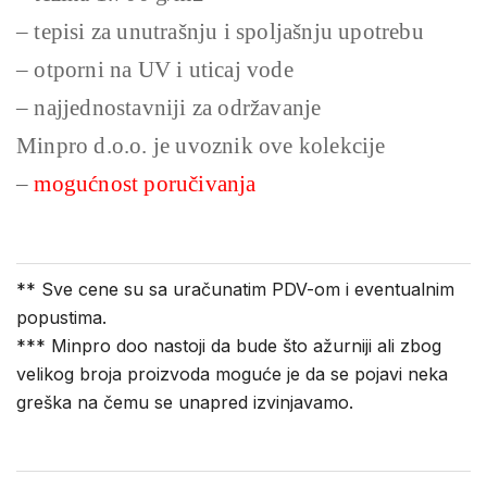
– tepisi za unutrašnju i spoljašnju upotrebu
– otporni na UV i uticaj vode
– najjednostavniji za održavanje
Minpro d.o.o. je uvoznik ove kolekcije
–
mogućnost poručivanja
** Sve cene su sa uračunatim PDV-om i eventualnim
popustima.
*** Minpro doo nastoji da bude što ažurniji ali zbog
velikog broja proizvoda moguće je da se pojavi neka
greška na čemu se unapred izvinjavamo.