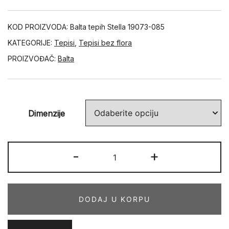
KOD PROIZVODA:
Balta tepih Stella 19073-085
KATEGORIJE:
Tepisi
,
Tepisi bez flora
PROIZVOĐAČ:
Balta
Dimenzije
STELLA
-
+
19073-
085
količina
DODAJ U KORPU