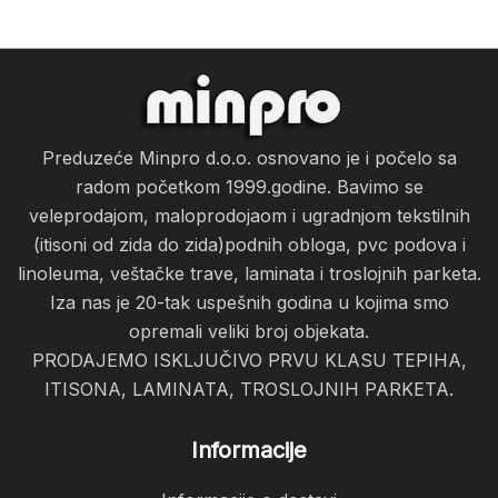
Preduzeće Minpro d.o.o. osnovano je i počelo sa
radom početkom 1999.godine. Bavimo se
veleprodajom, maloprodojaom i ugradnjom tekstilnih
(itisoni od zida do zida)podnih obloga, pvc podova i
linoleuma, veštačke trave, laminata i troslojnih parketa.
Iza nas je 20-tak uspešnih godina u kojima smo
opremali veliki broj objekata.
PRODAJEMO ISKLJUČIVO PRVU KLASU TEPIHA,
ITISONA, LAMINATA, TROSLOJNIH PARKETA.
Informacije