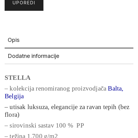
UPOREDI
Opis
Dodatne informacije
STELLA
– kolekcija renomiranog proizvodjača
Balta,
Belgija
– utisak luksuza, elegancije za ravan tepih (bez
flora)
– sirovinski sastav 100 % PP
– težina 1.700 g/m2