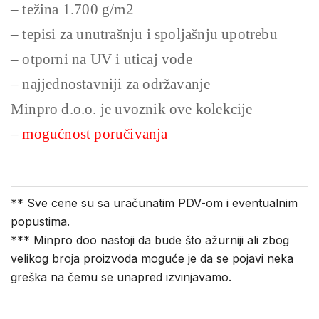
– težina 1.700 g/m2
– tepisi za unutrašnju i spoljašnju upotrebu
– otporni na UV i uticaj vode
– najjednostavniji za održavanje
Minpro d.o.o. je uvoznik ove kolekcije
–
mogućnost poručivanja
** Sve cene su sa uračunatim PDV-om i eventualnim
popustima.
*** Minpro doo nastoji da bude što ažurniji ali zbog
velikog broja proizvoda moguće je da se pojavi neka
greška na čemu se unapred izvinjavamo.