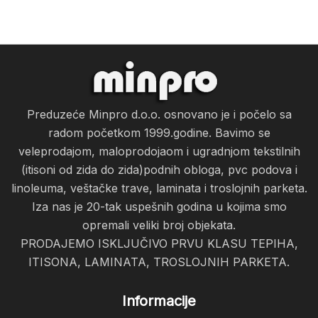
Preduzeće Minpro d.o.o. osnovano je i počelo sa
radom početkom 1999.godine. Bavimo se
veleprodajom, maloprodojaom i ugradnjom tekstilnih
(itisoni od zida do zida)podnih obloga, pvc podova i
linoleuma, veštačke trave, laminata i troslojnih parketa.
Iza nas je 20-tak uspešnih godina u kojima smo
opremali veliki broj objekata.
PRODAJEMO ISKLJUČIVO PRVU KLASU TEPIHA,
ITISONA, LAMINATA, TROSLOJNIH PARKETA.
Informacije