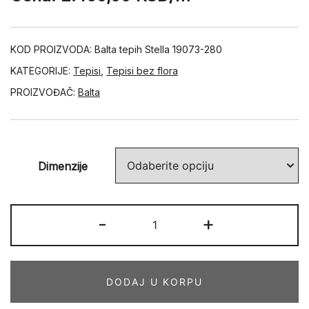
KOD PROIZVODA:
Balta tepih Stella 19073-280
KATEGORIJE:
Tepisi
,
Tepisi bez flora
PROIZVOĐAČ:
Balta
Dimenzije
STELLA
-
+
19073-
280
količina
DODAJ U KORPU