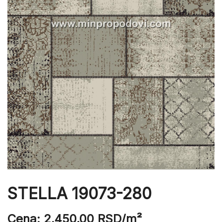
STELLA 19073-280
Cena:
2.450,00
RSD
/m²