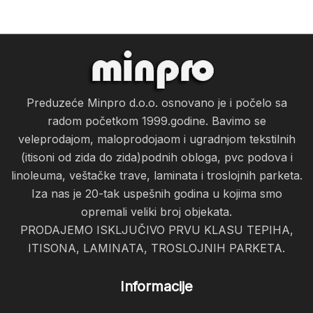
Preduzeće Minpro d.o.o. osnovano je i počelo sa
radom početkom 1999.godine. Bavimo se
veleprodajom, maloprodojaom i ugradnjom tekstilnih
(itisoni od zida do zida)podnih obloga, pvc podova i
linoleuma, veštačke trave, laminata i troslojnih parketa.
Iza nas je 20-tak uspešnih godina u kojima smo
opremali veliki broj objekata.
PRODAJEMO ISKLJUČIVO PRVU KLASU TEPIHA,
ITISONA, LAMINATA, TROSLOJNIH PARKETA.
Informacije