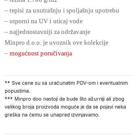
– tepisi za unutrašnju i spoljašnju upotrebu
– otporni na UV i uticaj vode
– najjednostavniji za održavanje
Minpro d.o.o. je uvoznik ove kolekcije
–
mogućnost poručivanja
** Sve cene su sa uračunatim PDV-om i eventualnim
popustima.
*** Minpro doo nastoji da bude što ažurniji ali zbog
velikog broja proizvoda moguće je da se pojavi neka
greška na čemu se unapred izvinjavamo.