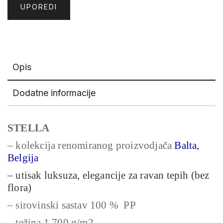
UPOREDI
Opis
Dodatne informacije
STELLA
– kolekcija renomiranog proizvodjača
Balta,
Belgija
– utisak luksuza, elegancije za ravan tepih (bez
flora)
– sirovinski sastav 100 % PP
– težina 1.700 g/m2