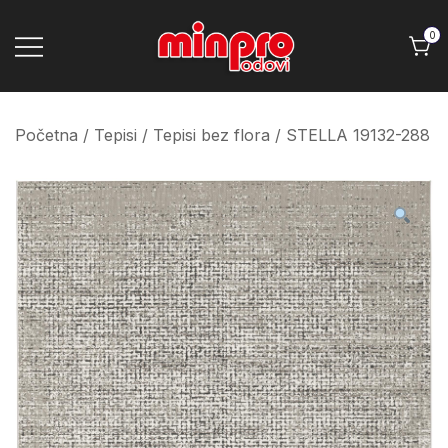
Skip
to
0
content
Minpro podovi
Početna
/
Tepisi
/
Tepisi bez flora
/ STELLA 19132-288