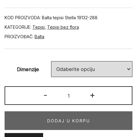
KOD PROIZVODA:
Balta tepisi Stella 19132-288
KATEGORIJE:
Tepisi
,
Tepisi bez flora
PROIZVOĐAČ:
Balta
Dimenzije
STELLA
-
+
19132-
288
količina
DODAJ U KORPU