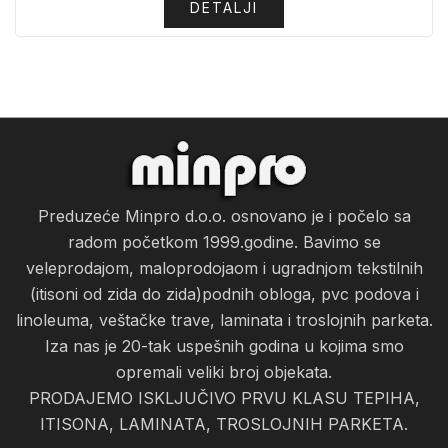
DETALJI
Preduzeće Minpro d.o.o. osnovano je i počelo sa
radom početkom 1999.godine. Bavimo se
veleprodajom, maloprodojaom i ugradnjom tekstilnih
(itisoni od zida do zida)podnih obloga, pvc podova i
linoleuma, veštačke trave, laminata i troslojnih parketa.
Iza nas je 20-tak uspešnih godina u kojima smo
opremali veliki broj objekata.
PRODAJEMO ISKLJUČIVO PRVU KLASU TEPIHA,
ITISONA, LAMINATA, TROSLOJNIH PARKETA.