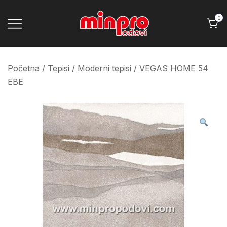
Skip
to
0
content
Minpro podovi
Početna
/
Tepisi
/
Moderni tepisi
/ VEGAS HOME 54
EBE