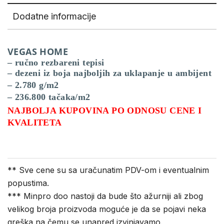
Dodatne informacije
VEGAS HOME
– ručno rezbareni tepisi
– dezeni iz boja najboljih za uklapanje u ambijent
– 2.780 g/m2
– 236.800 tačaka/m2
NAJBOLJA KUPOVINA PO ODNOSU CENE I
KVALITETA
** Sve cene su sa uračunatim PDV-om i eventualnim
popustima.
*** Minpro doo nastoji da bude što ažurniji ali zbog
velikog broja proizvoda moguće je da se pojavi neka
greška na čemu se unapred izvinjavamo.