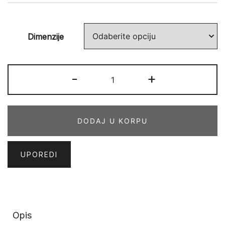
Dimenzije
VEGAS
-
+
HOME
54
EBE
DODAJ U KORPU
količina
UPOREDI
Opis