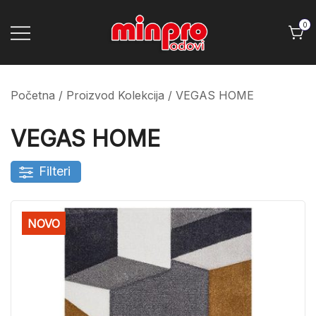
Skip
to
0
content
Minpro podovi
Početna
/ Proizvod Kolekcija / VEGAS HOME
VEGAS HOME
Filteri
NOVO