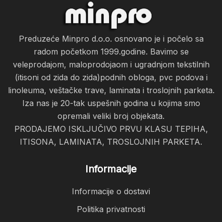
Preduzeće Minpro d.o.o. osnovano je i počelo sa
radom početkom 1999.godine. Bavimo se
veleprodajom, maloprodojaom i ugradnjom tekstilnih
(itisoni od zida do zida)podnih obloga, pvc podova i
linoleuma, veštačke trave, laminata i troslojnih parketa.
Iza nas je 20-tak uspešnih godina u kojima smo
opremali veliki broj objekata.
PRODAJEMO ISKLJUČIVO PRVU KLASU TEPIHA,
ITISONA, LAMINATA, TROSLOJNIH PARKETA.
Informacije
Informacije o dostavi
Politika privatnosti