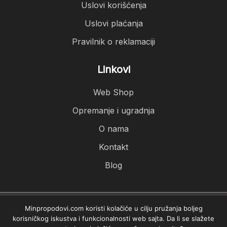
Uslovi korišćenja
Uslovi plaćanja
Pravilnik o reklamaciji
Linkovi
Web Shop
Opremanje i ugradnja
O nama
Kontakt
Blog
Minpropodovi.com koristi kolačiće u cilju pružanja boljeg
Minpro podovi © 2026. Sva prava zadržana.
korisničkog iskustva i funkcionalnosti web sajta. Da li se slažete