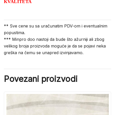
KVALITETA
** Sve cene su sa uračunatim PDV-om i eventualnim
popustima.
*** Minpro doo nastoji da bude što ažurniji ali zbog
velikog broja proizvoda moguće je da se pojavi neka
greška na čemu se unapred izvinjavamo.
Povezani proizvodi