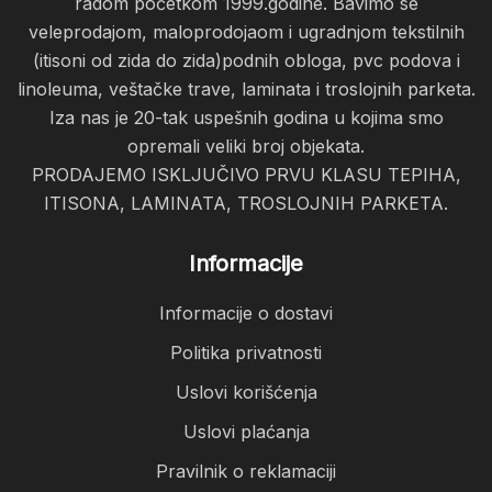
radom početkom 1999.godine. Bavimo se
veleprodajom, maloprodojaom i ugradnjom tekstilnih
(itisoni od zida do zida)podnih obloga, pvc podova i
linoleuma, veštačke trave, laminata i troslojnih parketa.
Iza nas je 20-tak uspešnih godina u kojima smo
opremali veliki broj objekata.
PRODAJEMO ISKLJUČIVO PRVU KLASU TEPIHA,
ITISONA, LAMINATA, TROSLOJNIH PARKETA.
Informacije
Informacije o dostavi
Politika privatnosti
Uslovi korišćenja
Uslovi plaćanja
Pravilnik o reklamaciji