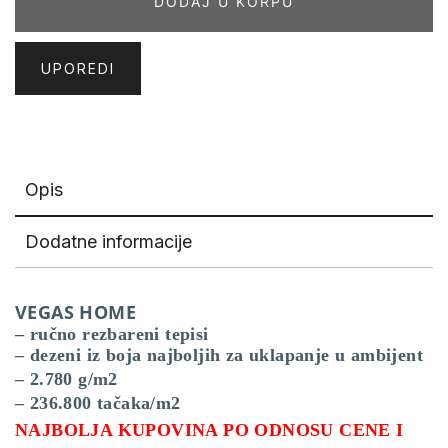
DODAJ U KORPU
količina
UPOREDI
Opis
Dodatne informacije
VEGAS HOME
– ručno rezbareni tepisi
– dezeni iz boja najboljih za uklapanje u ambijent
– 2.780 g/m2
– 236.800 tačaka/m2
NAJBOLJA KUPOVINA PO ODNOSU CENE I