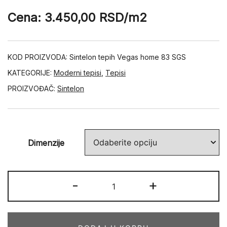
Cena:
3.450,00
RSD
/m2
KOD PROIZVODA:
Sintelon tepih Vegas home 83 SGS
KATEGORIJE:
Moderni tepisi
,
Tepisi
PROIZVOĐAČ:
Sintelon
Dimenzije
VEGAS
-
+
HOME
83
SGS