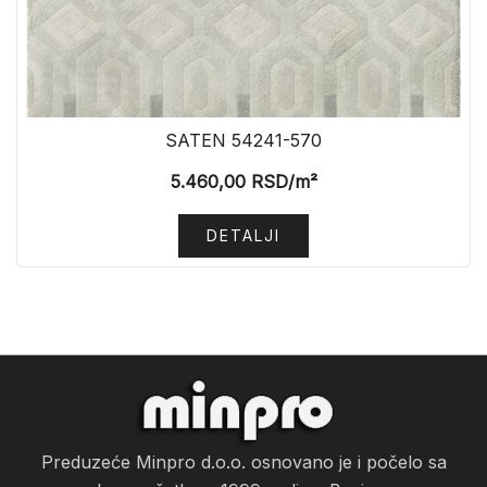
SATEN 54241-570
5.460,00
RSD
/m²
DETALJI
Preduzeće Minpro d.o.o. osnovano je i počelo sa