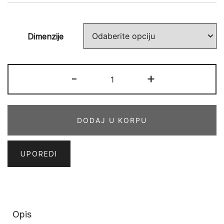
Dimenzije
VEGAS
-
+
HOME
67
EME
DODAJ U KORPU
količina
UPOREDI
Opis