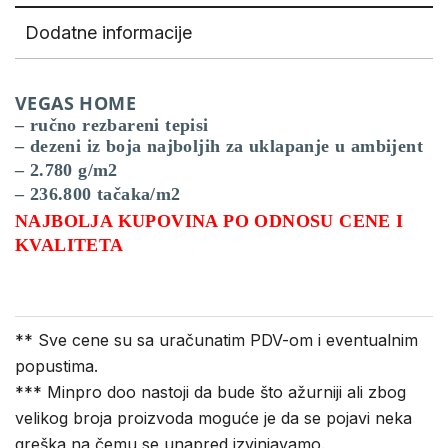
Dodatne informacije
VEGAS HOME
– ručno rezbareni tepisi
– dezeni iz boja najboljih za uklapanje u ambijent
– 2.780 g/m2
– 236.800 tačaka/m2
NAJBOLJA KUPOVINA PO ODNOSU CENE I
KVALITETA
** Sve cene su sa uračunatim PDV-om i eventualnim
popustima.
*** Minpro doo nastoji da bude što ažurniji ali zbog
velikog broja proizvoda moguće je da se pojavi neka
greška na čemu se unapred izvinjavamo.