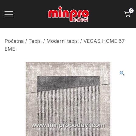
Skip
to
0
content
Minpro podovi
Početna
/
Tepisi
/
Moderni tepisi
/ VEGAS HOME 67
EME