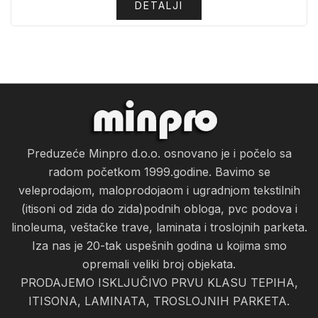
DETALJI
Preduzeće Minpro d.o.o. osnovano je i počelo sa
radom početkom 1999.godine. Bavimo se
veleprodajom, maloprodojaom i ugradnjom tekstilnih
(itisoni od zida do zida)podnih obloga, pvc podova i
linoleuma, veštačke trave, laminata i troslojnih parketa.
Iza nas je 20-tak uspešnih godina u kojima smo
opremali veliki broj objekata.
PRODAJEMO ISKLJUČIVO PRVU KLASU TEPIHA,
ITISONA, LAMINATA, TROSLOJNIH PARKETA.