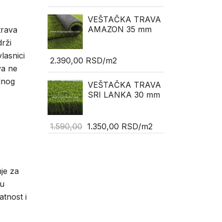
VEŠTAČKA TRAVA
AMAZON 35 mm
trava
rži
lasnici
2.390,00
RSD
/m2
va ne
dnog
VEŠTAČKA TRAVA
SRI LANKA 30 mm
1.590,00
1.350,00
RSD
/m2
nje za
 u
atnost i