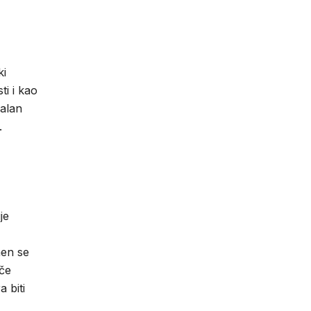
ki
ti i kao
ealan
.
je
men se
oče
 biti