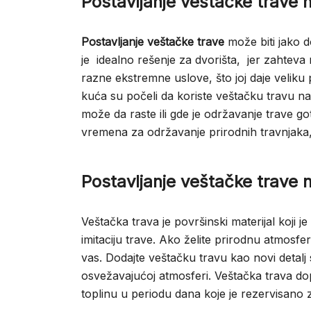
Postavljanje veštačke trave 
Postavljanje veštačke trave
može biti jako d
je idealno rešenje za dvorišta, jer zahtev
razne ekstremne uslove, što joj daje veliku
kuća su počeli da koriste veštačku travu n
može da raste ili gde je održavanje trave
vremena za održavanje prirodnih travnjaka,
Postavljanje veštačke trave 
Veštačka trava je površinski materijal koji je
imitaciju trave. Ako želite prirodnu atmosfer
vas. Dodajte veštačku travu kao novi detalj 
osvežavajućoj atmosferi. Veštačka trava dop
toplinu u periodu dana koje je rezervisano z