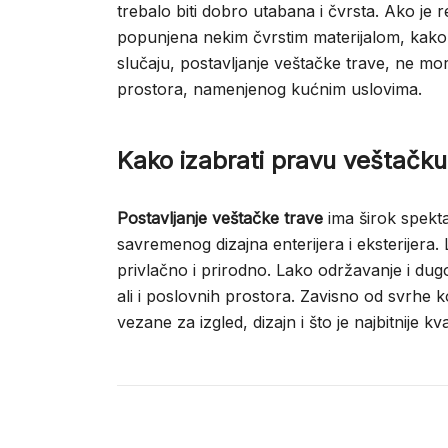
trebalo biti dobro utabana i čvrsta. Ako je
popunjena nekim čvrstim materijalom, kako 
slučaju, postavljanje veštačke trave, ne m
prostora, namenjenog kućnim uslovima.
Kako izabrati pravu veštačku
Postavljanje veštačke trave
ima širok spekt
savremenog dizajna enterijera i eksterijera.
privlačno i prirodno. Lako održavanje i dugo
ali i poslovnih prostora. Zavisno od svrhe 
vezane za izgled, dizajn i što je najbitnije k