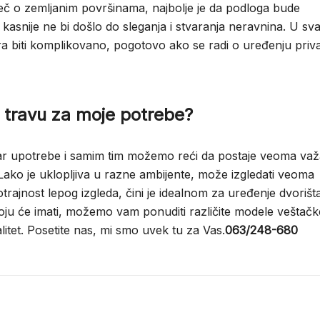
 reč o zemljanim površinama, najbolje je da podloga bude
kasnije ne bi došlo do sleganja i stvaranja neravnina. U s
ora biti komplikovano, pogotovo ako se radi o uređenju priv
 travu za moje potrebe?
ar upotrebe i samim tim možemo reći da postaje veoma va
 Lako je uklopljiva u razne ambijente, može izgledati veoma
trajnost lepog izgleda, čini je idealnom za uređenje dvorišt
koju će imati, možemo vam ponuditi različite modele veštačk
valitet. Posetite nas, mi smo uvek tu za Vas.
063/248-680