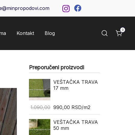
ce@minpropodovi.com
0
ama
Kontakt
Blog
Preporučeni proizvodi
VEŠTAČKA TRAVA
17 mm
1.090,00
990,00
RSD
/m2
VEŠTAČKA TRAVA
50 mm