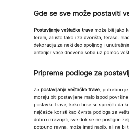
Gde se sve može postaviti v
Postavljanje veštačke trave
može biti jako k
tereni, ali isto tako i za dvorišta, terase, h
dekoracija za neki deo spoljnog i unutrašnje
enterijer vaše dnevene sobe uz pomoć vešta
Priprema podloge za postavl
Za
postavljanje veštačke trave
, potrebno je 
moraju biti postavljene malo ispod površine
postavke trave, kako bi se se sprečilo da k
najčešće koristi kao čvrsta podloga za vešt
dobro izravnjati, sve dok se ne postigne žel
potpuno ravna, može imati nagib, ali ne bi tr