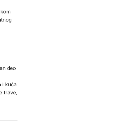
vakom
atnog
žan deo
a i kuća
e trave,