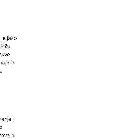
 je jako
 kišu,
takve
nje je
po
anje i
va
rava bi