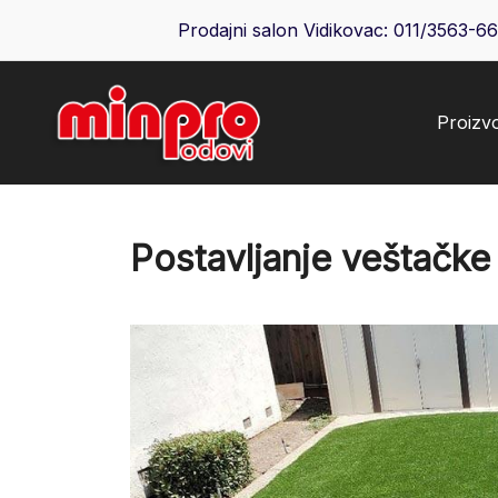
Skip
Prodajni salon Vidikovac:
011/3563-6
to
content
Proizv
Minpro podovi
Postavljanje veštačke