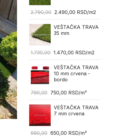
2.790,00
2.490,00
RSD
/m2
VEŠTAČKA TRAVA
35 mm
1.730,00
1.470,00
RSD
/m2
VEŠTAČKA TRAVA
10 mm crvena -
bordo
790,00
750,00
RSD
/m²
VEŠTAČKA TRAVA
7 mm crvena
690,00
650,00
RSD
/m²