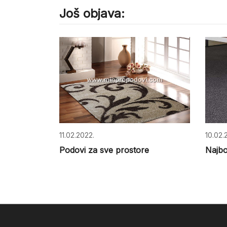
Još objava:
11.02.2022.
10.02.
Podovi za sve prostore
Najbo