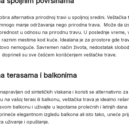
na spoljnim površinama
obra alternativa prirodnoj travi u spoljnoj sredini. Veštačka 
a mnogo manje održavanja nego prirodna trava. Može da izd
 prednost u odnosu na prirodnu travu. U poslednje vreme, v
a raznim mestima kod kuće. Idealana je za prostore gde tra
 gotovo nemoguće. Savremen način života, nedostatak slobo
 doprineli su sve češćem korišćenjem veštačke trave.
na terasama i balkonima
 napravljen od sintetičkih vlakana i koristi se alternativno za
u na vašoj terasi ili balkonu, veštačka trava je idealno reše
svom balkonu i uživajte u lepotama prolećnih i letnjih dana
rineće elegantnom izgledu balkona ali isto tako, uneće prij
a uživanje i opuštanje.