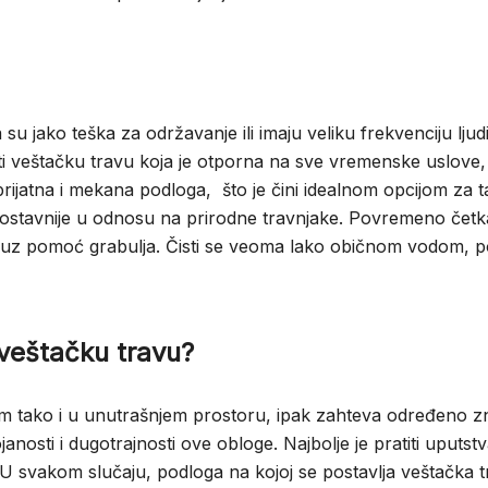
su jako teška za održavanje ili imaju veliku frekvenciju ljudi
titi veštačku travu koja je otporna na sve vremenske uslove,
e prijatna i mekana podloga, što je čini idealnom opcijom za 
nostavnije u odnosu na prirodne travnjake. Povremeno četka
čno uz pomoć grabulja. Čisti se veoma lako običnom vodom, 
 veštačku travu?
m tako i u unutrašnjem prostoru, ipak zahteva određeno zn
nosti i dugotrajnosti ove obloge. Najbolje je pratiti uputst
 U svakom slučaju, podloga na kojoj se postavlja veštačka t