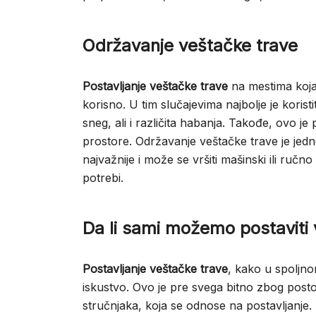
Održavanje veštačke trave
Postavljanje veštačke trave
na mestima koja 
korisno. U tim slučajevima najbolje je koris
sneg, ali i različita habanja. Takođe, ovo j
prostore. Održavanje veštačke trave je jed
najvažnije i može se vršiti mašinski ili ru
potrebi.
Da li sami možemo postaviti
Postavljanje veštačke trave
, kako u spoljno
iskustvo. Ovo je pre svega bitno zbog postoja
stručnjaka, koja se odnose na postavljanje.