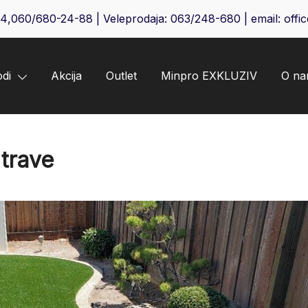
64
,
060/680-24-88
| Veleprodaja:
063/248-680
| email:
offi
odi
Akcija
Outlet
Minpro EXKLUZIV
O n
 trave