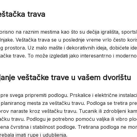
eštačka trava
orisno na raznim mestima kao što su dečija igrališta, sports
ladnjake. Veštačka trava se u poslednje vreme vrlo često koris
g prostora. Uz malo mašte i dekorativnih ideja, dobićete id
čke trave. To može izgledati jako interesantrno i moderno
janje veštačke trave u vašem dvorištu
pre svega pripremiti podlogu. Prskalice i električne instalaci
 planiranog mesta za veštačku travu. Podloga se tretira pre
orov naraste kroz veštačku travu. Tucanik ili zdrobljeni ka
ačku travu. Podlogu je potrebno pomoću valjka ili vibro pl
jena čvrstina i stabilnost podloge. Tretirana podloga ne mora
ebala imati rupe i udubljenja.