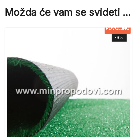
Možda će vam se svideti …
POVOLJNO
-6%