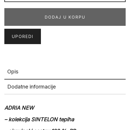
02
GSG
DODAJ U KORPU
količina
UPOREDI
Opis
Dodatne informacije
ADRIA NEW
– kolekcija SINTELON tepiha