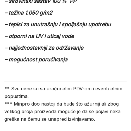
– sirovinski sastav 100 % PP
– težina 1.050 g/m2
– tepisi za unutrašnju i spoljašnju upotrebu
– otporni na UV i uticaj vode
– najjednostavniji za održavanje
– mogućnost poručivanja
** Sve cene su sa uračunatim PDV-om i eventualnim
popustima.
*** Minpro doo nastoji da bude što ažurniji ali zbog
velikog broja proizvoda moguće je da se pojavi neka
greška na čemu se unapred izvinjavamo.