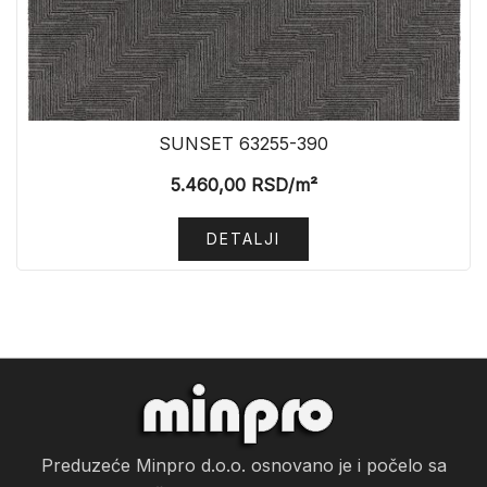
SUNSET 63255-390
5.460,00
RSD
/m²
DETALJI
Preduzeće Minpro d.o.o. osnovano je i počelo sa