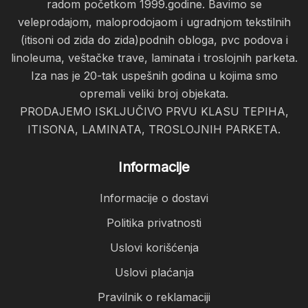
radom početkom 1999.godine. Bavimo se
veleprodajom, maloprodojaom i ugradnjom tekstilnih
(itisoni od zida do zida)podnih obloga, pvc podova i
linoleuma, veštačke trave, laminata i troslojnih parketa.
Iza nas je 20-tak uspešnih godina u kojima smo
opremali veliki broj objekata.
PRODAJEMO ISKLJUČIVO PRVU KLASU TEPIHA,
ITISONA, LAMINATA, TROSLOJNIH PARKETA.
Informacije
Informacije o dostavi
Politika privatnosti
Uslovi korišćenja
Uslovi plaćanja
Pravilnik o reklamaciji