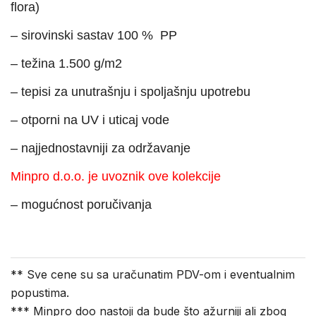
flora)
– sirovinski sastav 100 % PP
– težina 1.500 g/m2
– tepisi za unutrašnju i spoljašnju upotrebu
– otporni na UV i uticaj vode
– najjednostavniji za održavanje
Minpro d.o.o. je uvoznik ove kolekcije
– mogućnost poručivanja
** Sve cene su sa uračunatim PDV-om i eventualnim
popustima.
*** Minpro doo nastoji da bude što ažurniji ali zbog