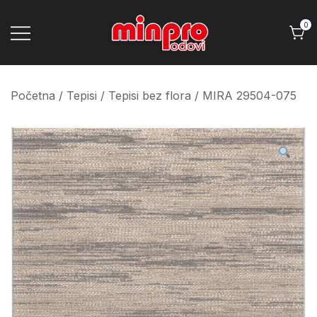
Skip
to
0
content
Minpro podovi
Početna
/
Tepisi
/
Tepisi bez flora
/ MIRA 29504-075