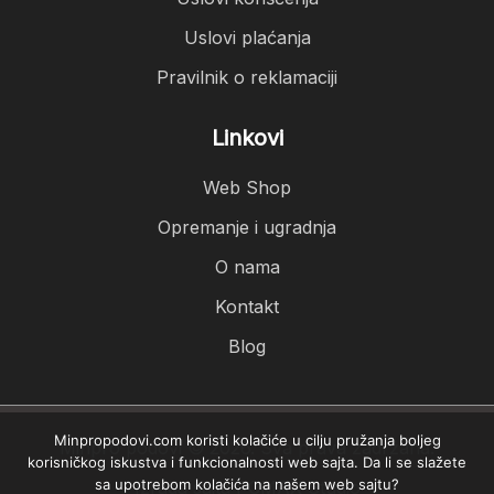
Uslovi plaćanja
Pravilnik o reklamaciji
Linkovi
Web Shop
Opremanje i ugradnja
O nama
Kontakt
Blog
Minpropodovi.com koristi kolačiće u cilju pružanja boljeg
Minpro podovi © 2026. Sva prava zadržana.
korisničkog iskustva i funkcionalnosti web sajta. Da li se slažete
sa upotrebom kolačića na našem web sajtu?
Izrada sajta
PCMAX Studio