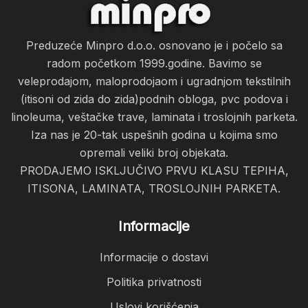
Preduzeće Minpro d.o.o. osnovano je i počelo sa
radom početkom 1999.godine. Bavimo se
veleprodajom, maloprodojaom i ugradnjom tekstilnih
(itisoni od zida do zida)podnih obloga, pvc podova i
linoleuma, veštačke trave, laminata i troslojnih parketa.
Iza nas je 20-tak uspešnih godina u kojima smo
opremali veliki broj objekata.
PRODAJEMO ISKLJUČIVO PRVU KLASU TEPIHA,
ITISONA, LAMINATA, TROSLOJNIH PARKETA.
Informacije
Informacije o dostavi
Politika privatnosti
Uslovi korišćenja