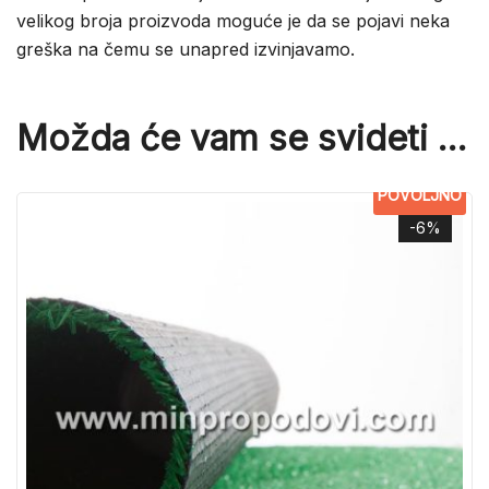
velikog broja proizvoda moguće je da se pojavi neka
greška na čemu se unapred izvinjavamo.
Možda će vam se svideti …
POVOLJNO
-6%