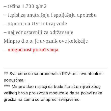
– težina 1.700 g/m2
– tepisi za unutrašnju i spoljašnju upotrebu
– otporni na UV i uticaj vode
– najjednostavniji za održavanje
Minpro d.o.o. je uvoznik ove kolekcije
–
mogućnost poručivanja
** Sve cene su sa uračunatim PDV-om i eventualnim
popustima.
*** Minpro doo nastoji da bude što ažurniji ali zbog
velikog broja proizvoda moguće je da se pojavi neka
greška na čemu se unapred izvinjavamo.