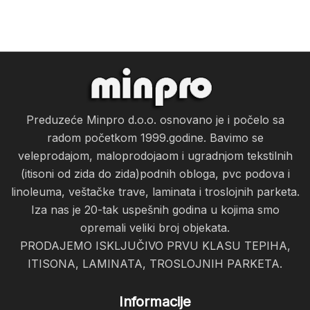
Preduzeće Minpro d.o.o. osnovano je i počelo sa
radom početkom 1999.godine. Bavimo se
veleprodajom, maloprodojaom i ugradnjom tekstilnih
(itisoni od zida do zida)podnih obloga, pvc podova i
linoleuma, veštačke trave, laminata i troslojnih parketa.
Iza nas je 20-tak uspešnih godina u kojima smo
opremali veliki broj objekata.
PRODAJEMO ISKLJUČIVO PRVU KLASU TEPIHA,
ITISONA, LAMINATA, TROSLOJNIH PARKETA.
Informacije