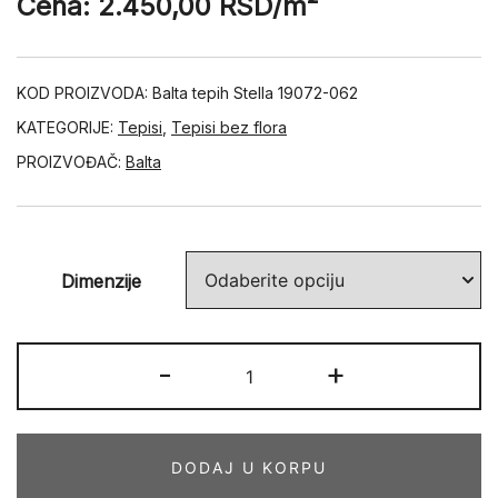
Cena:
2.450,00
RSD
/m²
KOD PROIZVODA:
Balta tepih Stella 19072-062
KATEGORIJE:
Tepisi
,
Tepisi bez flora
PROIZVOĐAČ:
Balta
Dimenzije
STELLA
-
+
19072-
062
količina
DODAJ U KORPU